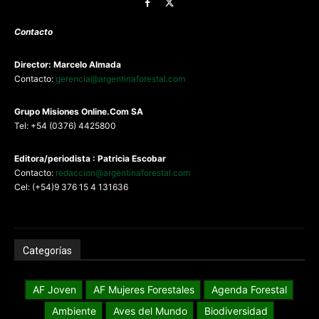
Contacto
Director: Marcelo Almada
Contacto:
gerencia@argentinaforestal.com
G
rupo Misiones
Online.Com
SA
Tel: +54 (0376) 4425800
Editora/periodista : Patricia Escobar
Contacto:
redaccion@argentinaforestal.com
Cel: (+54)9 376 15 4 131636
Categorías
AF Joven
AF Mujeres Forestales
Agenda Forestal
Ambiente
Aves del Mundo
Biodiversidad