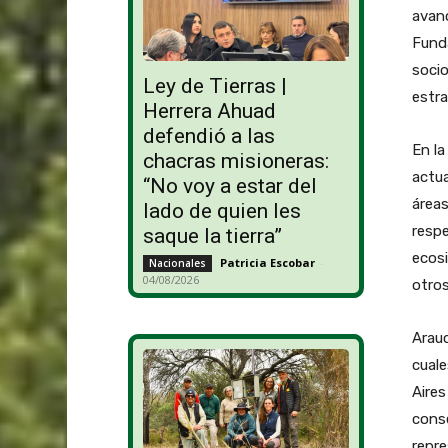
avan
Fund
socio
Ley de Tierras |
estra
Herrera Ahuad
defendió a las
En la
chacras misioneras:
actua
“No voy a estar del
áreas
lado de quien les
respe
saque la tierra”
ecosi
Patricia Escobar
-
Nacionales
04/08/2026
otros
Arauc
cuale
Aires
conse
repre