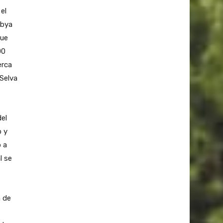
el
Mbya
que
00
erca
Selva
del
o y
o a
l se
a de