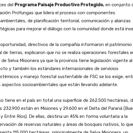
ces del
Programa Paisaje Productivo Protegido,
en conjunto c
ación ProYungas que lidera el proceso con componentes
ambientales, de planificación territorial, comunicación y alianzas
tégicas para mejorar el diálogo con la comunidad donde está inse
 oportunidad, directivos de la compañía informaron el patrimonio
l de tierras, explicaron que no se realiza operaciones forestales 
 de Selva Misionera ya que la provincia tiene legislación vigente al
cto y también los estándares internacionales de servicios
stémicos y manejo forestal sustentable de FSC se los exige, ent
 aspectos socioambientales que están llevando adelante.
o tiene en el país en total una superficie de 262.500 hectáreas, d
s 232.900 están en Misiones y 29.600 en el Delta del Paraná (Bu
 y Entre Ríos). De ellas, destina un 45% en forma voluntaria a la
rvación de reservas naturales y áreas de bosques nativos, lo qu
senta 115.000 hectáreas, principalmente de Selva Misionera, un