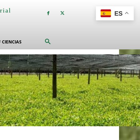
rial
ES
a
F CIENCIAS