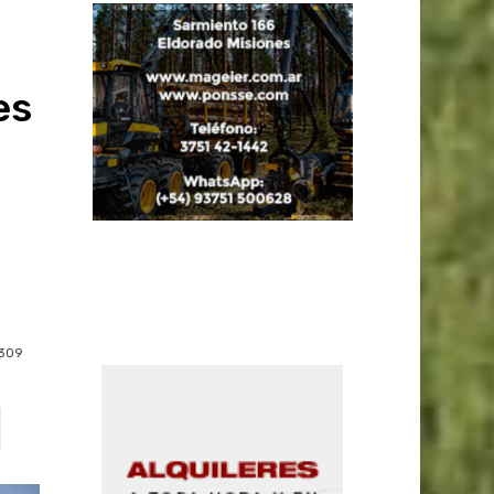
es
309