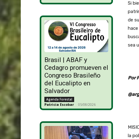
Si bi
patri
de su
hace 
busca
sea u
Brasil | ABAF y
Cedagro promueven el
Congreso Brasileño
Por 
del Eucalipto en
Salvador
@arg
Agenda Forestal
Patricia Escobar
-
05/08/2026
MISI
la po