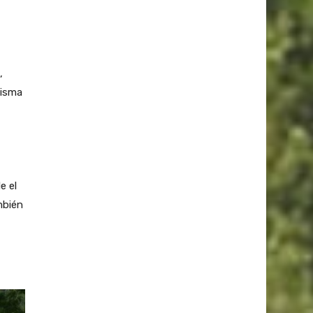
,
misma
e el
mbién