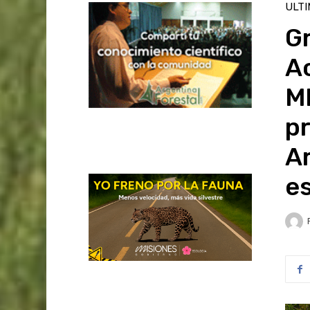
ULT
G
A
Mb
p
A
es