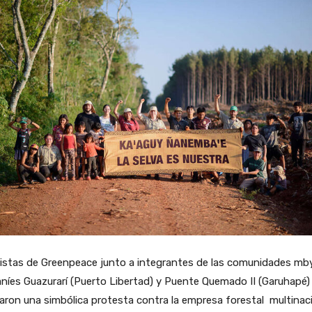
vistas de Greenpeace junto a integrantes de las comunidades mb
níes Guazurarí (Puerto Libertad) y Puente Quemado II (Garuhapé)
zaron una simbólica protesta contra la empresa forestal multinaci