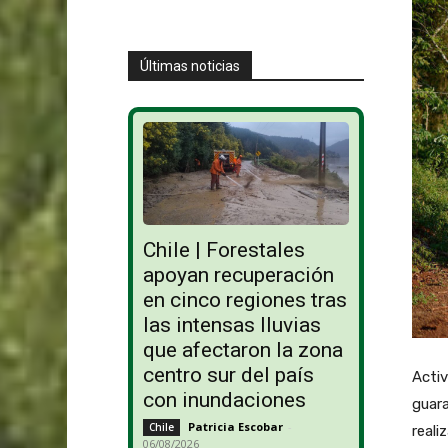
Últimas noticias
Chile | Forestales
apoyan recuperación
en cinco regiones tras
las intensas lluvias
que afectaron la zona
centro sur del país
Acti
con inundaciones
guara
Patricia Escobar
-
Chile
reali
06/08/2026