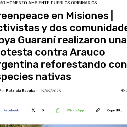
IMO MOMENTO
AMBIENTE
PUEBLOS ORIGINARIOS
reenpeace en Misiones |
ctivistas y dos comunidad
ya Guaraní realizaron una
rotesta contra Arauco
rgentina reforestando con
pecies nativas
Por
Patricia Escobar
19/09/2023
Facebook
X
WhatsApp
Copy URL