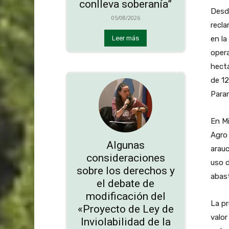
conlleva soberanía”
Desd
05/08/2026
recl
en la
Leer más
opera
hectá
de 12
Para
En Mi
Agro 
Algunas
arauc
consideraciones
uso d
sobre los derechos y
abas
el debate de
modificación del
La pr
«Proyecto de Ley de
valor
Inviolabilidad de la