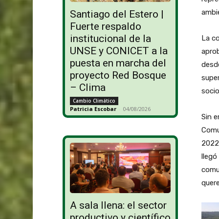
ambi
Santiago del Estero |
Fuerte respaldo
institucional de la
La co
UNSE y CONICET a la
aprob
puesta en marcha del
desde
proyecto Red Bosque
super
– Clima
socio
Cambio Climático
Patricia Escobar
-
04/08/2026
Sin e
Comu
2022,
llegó
comun
quere
A sala llena: el sector
productivo y científico