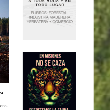
ya
onal.