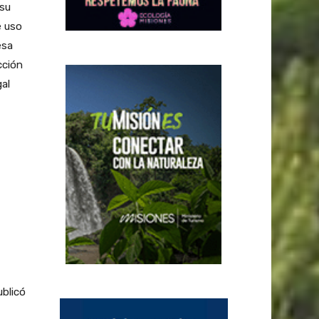
 su
e uso
esa
cción
gal
ublicó