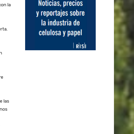
on la
rta.
en
re
e las
enos
e