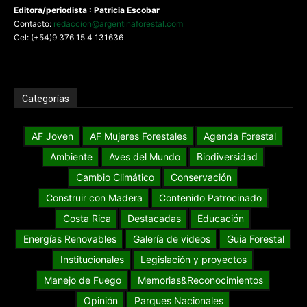
Editora/periodista : Patricia Escobar
Contacto:
redaccion@argentinaforestal.com
Cel: (+54)9 376 15 4 131636
Categorías
AF Joven
AF Mujeres Forestales
Agenda Forestal
Ambiente
Aves del Mundo
Biodiversidad
Cambio Climático
Conservación
Construir con Madera
Contenido Patrocinado
Costa Rica
Destacadas
Educación
Energías Renovables
Galería de videos
Guia Forestal
Institucionales
Legislación y proyectos
Manejo de Fuego
Memorias&Reconocimientos
Opinión
Parques Nacionales