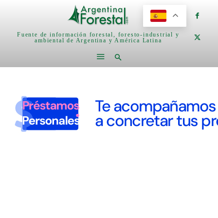
Fuente de información forestal, foresto-industrial y
ambiental de Argentina y América Latina