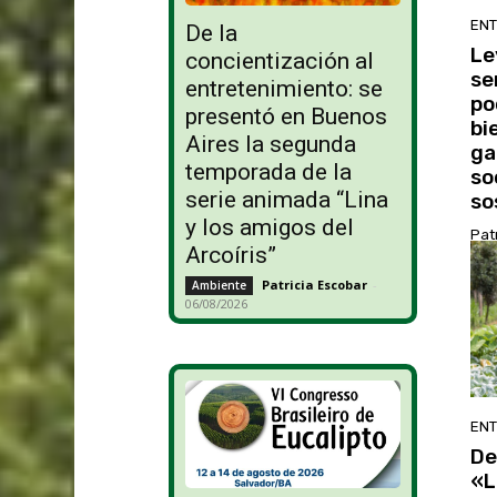
ENT
De la
Le
concientización al
se
entretenimiento: se
po
presentó en Buenos
bi
Aires la segunda
ga
temporada de la
so
serie animada “Lina
so
y los amigos del
Pat
Arcoíris”
Patricia Escobar
-
Ambiente
06/08/2026
ENT
De
«L