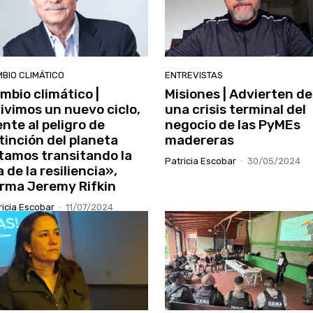
BIO CLIMÁTICO
ENTREVISTAS
mbio climático |
Misiones | Advierten de
ivimos un nuevo ciclo,
una crisis terminal del
ente al peligro de
negocio de las PyMEs
tinción del planeta
madereras
tamos transitando la
Patricia Escobar
-
30/05/2024
a de la resiliencia»,
irma Jeremy Rifkin
ricia Escobar
-
11/07/2024