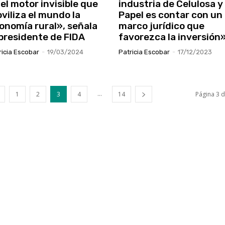
 el motor invisible que
industria de Celulosa y
viliza el mundo la
Papel es contar con un
onomía rural», señala
marco jurídico que
 presidente de FIDA
favorezca la inversión
ricia Escobar
-
19/03/2024
Patricia Escobar
-
17/12/2023
...
1
2
3
4
14
Página 3 