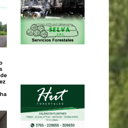
o
s
 de
vez
cha