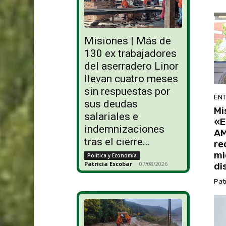
Misiones | Más de
130 ex trabajadores
del aserradero Linor
llevan cuatro meses
sin respuestas por
ENT
sus deudas
Mi
salariales e
«E
indemnizaciones
AM
tras el cierre...
re
mi
Política y Economía
Patricia Escobar
-
07/08/2026
di
Pat