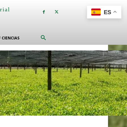
rial
ES
a
F CIENCIAS