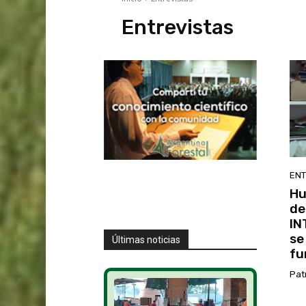
Entrevistas
ENT
Hu
de
IN
se
Últimas noticias
fu
Pat