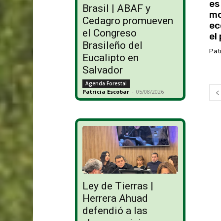
es
Brasil | ABAF y
mo
Cedagro promueven
ec
el Congreso
el
Brasileño del
Pat
Eucalipto en
Salvador
Agenda Forestal
Patricia Escobar
-
05/08/2026
Ley de Tierras |
Herrera Ahuad
defendió a las