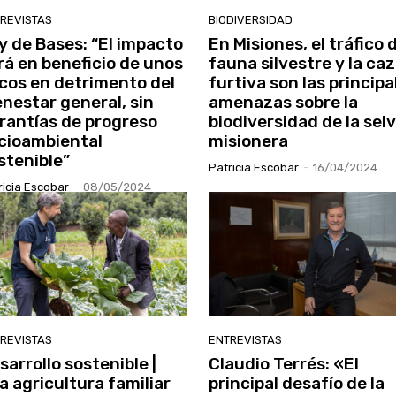
REVISTAS
BIODIVERSIDAD
y de Bases: “El impacto
En Misiones, el tráfico 
rá en beneficio de unos
fauna silvestre y la ca
cos en detrimento del
furtiva son las principa
enestar general, sin
amenazas sobre la
rantías de progreso
biodiversidad de la sel
cioambiental
misionera
stenible”
Patricia Escobar
-
16/04/2024
ricia Escobar
-
08/05/2024
REVISTAS
ENTREVISTAS
sarrollo sostenible |
Claudio Terrés: «El
a agricultura familiar
principal desafío de la