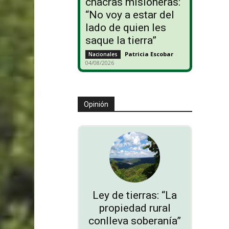
chacras misioneras:
“No voy a estar del
lado de quien les
saque la tierra”
Patricia Escobar
-
Nacionales
04/08/2026
Opinión
Ley de tierras: “La
propiedad rural
conlleva soberanía”