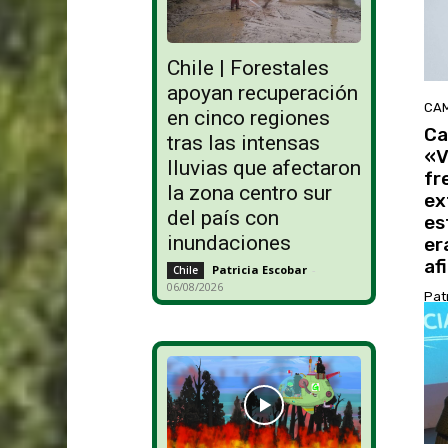
Chile | Forestales
apoyan recuperación
CAM
en cinco regiones
Ca
tras las intensas
«V
lluvias que afectaron
fr
la zona centro sur
ex
del país con
es
inundaciones
er
af
Patricia Escobar
-
Chile
06/08/2026
Pat