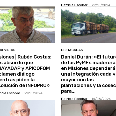
Patricia Escobar
-
29/10/2024
REVISTAS
DESTACADAS
siones | Rubén Costas:
Daniel Durán: «El futur
s absurdo que
de las PyMEs maderera
AYADAP y APICOFOM
en Misiones dependerá
clamen diálogo
una integración cada 
entras piden la
mayor con las
solución de INFOPRO»
plantaciones y la cose
para...
ricia Escobar
-
21/10/2024
Patricia Escobar
-
14/08/2024