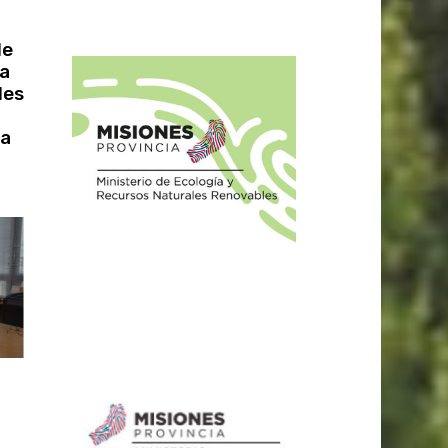
de
za
les
va