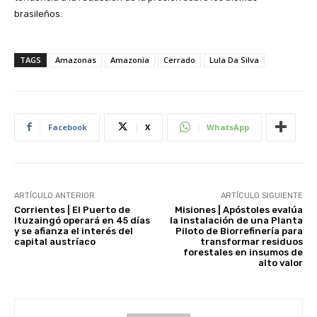
brasileños.
TAGS
Amazonas
Amazonía
Cerrado
Lula Da Silva
Facebook
X
WhatsApp
ARTÍCULO ANTERIOR
ARTÍCULO SIGUIENTE
Corrientes | El Puerto de
Misiones | Apóstoles evalúa
Ituzaingó operará en 45 días
la instalación de una Planta
y se afianza el interés del
Piloto de Biorrefinería para
capital austríaco
transformar residuos
forestales en insumos de
alto valor