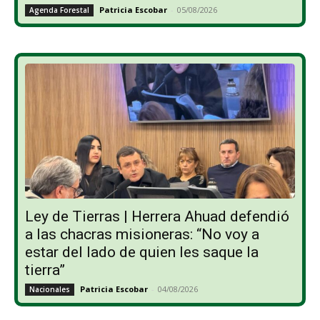
Patricia Escobar
-
05/08/2026
Agenda Forestal
Ley de Tierras | Herrera Ahuad defendió
a las chacras misioneras: “No voy a
estar del lado de quien les saque la
tierra”
Patricia Escobar
-
04/08/2026
Nacionales