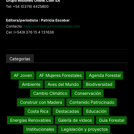
G
rupo Misiones
Online.Com
SA
Tel: +54 (0376) 4425800
Editora/periodista : Patricia Escobar
Contacto:
redaccion@argentinaforestal.com
Cel: (+54)9 376 15 4 131636
Categorías
AF Joven
AF Mujeres Forestales
Agenda Forestal
Ambiente
Aves del Mundo
Biodiversidad
Cambio Climático
Conservación
Construir con Madera
Contenido Patrocinado
Costa Rica
Destacadas
Educación
Energías Renovables
Galería de videos
Guia Forestal
Institucionales
Legislación y proyectos