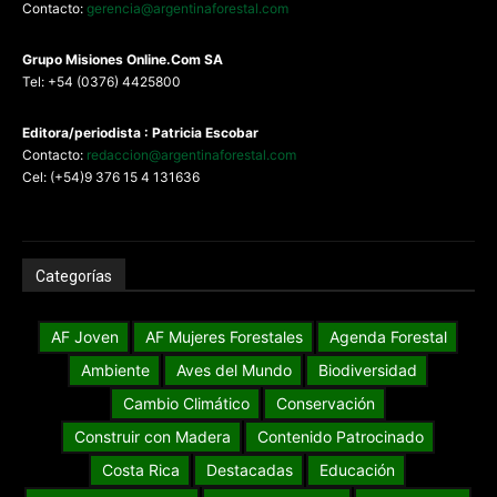
Contacto:
gerencia@argentinaforestal.com
G
rupo Misiones
Online.Com
SA
Tel: +54 (0376) 4425800
Editora/periodista : Patricia Escobar
Contacto:
redaccion@argentinaforestal.com
Cel: (+54)9 376 15 4 131636
Categorías
AF Joven
AF Mujeres Forestales
Agenda Forestal
Ambiente
Aves del Mundo
Biodiversidad
Cambio Climático
Conservación
Construir con Madera
Contenido Patrocinado
Costa Rica
Destacadas
Educación