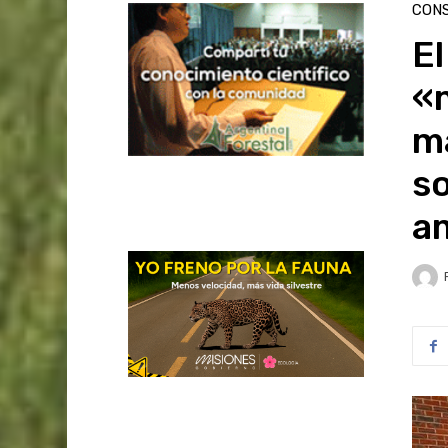
CON
El
«
m
so
am