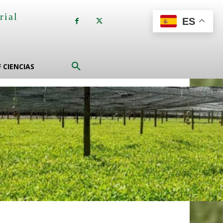
rial
ES
a
F CIENCIAS