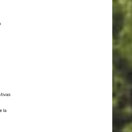
n
ativas
e la