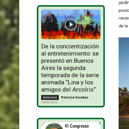
jardí
posic
neces
de la
De la concientización
al entretenimiento: se
presentó en Buenos
Aires la segunda
temporada de la serie
animada “Lina y los
amigos del Arcoíris”
Patricia Escobar
-
Ambiente
06/08/2026