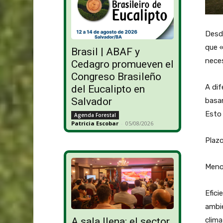
Desd
que «
Brasil | ABAF y
neces
Cedagro promueven el
Congreso Brasileño
A dif
del Eucalipto en
Salvador
basa
Esto 
Agenda Forestal
Patricia Escobar
-
05/08/2026
Plazo
Meno
Efici
ambie
clima
A sala llena: el sector