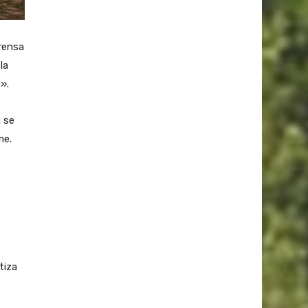
rensa
la
».
a se
me.
tiza