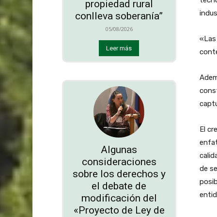
propiedad rural
indus
conlleva soberanía”
05/08/2026
«Las
Leer más
conte
Ademá
const
captu
El c
enfat
Algunas
calid
consideraciones
de se
sobre los derechos y
posib
el debate de
entid
modificación del
«Proyecto de Ley de