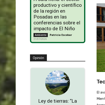
productivo y científico
de la región en
Posadas en las
conferencias sobre el
impacto de El Niño
Patricia Escobar
-
Ambiente
31/07/2026
Opinión
Tec
El av
Mient
Ley de tierras: “La
tecno