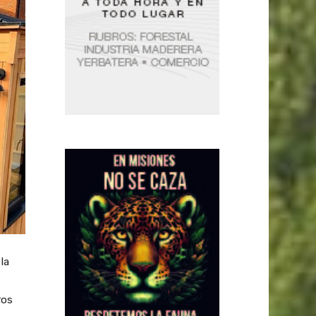
la
ros