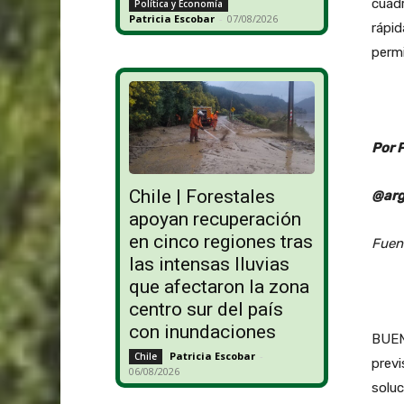
cuadr
Política y Economía
Patricia Escobar
-
07/08/2026
rápid
permi
Por 
Chile | Forestales
@arg
apoyan recuperación
en cinco regiones tras
Fuen
las intensas lluvias
que afectaron la zona
centro sur del país
con inundaciones
BUEN
Patricia Escobar
-
Chile
previ
06/08/2026
solu