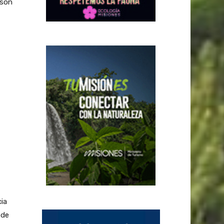
 son
cia
 de