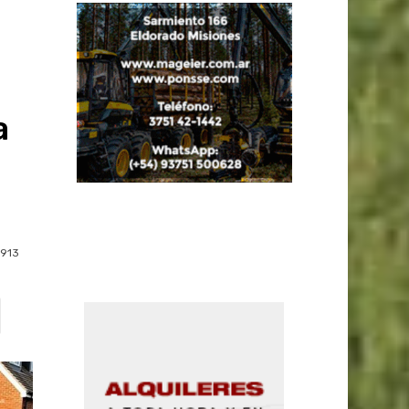
a
913