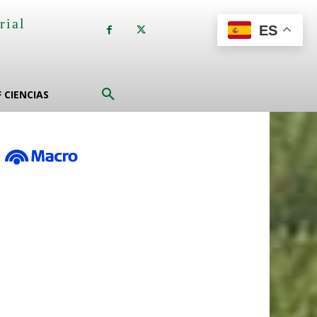
rial
ES
a
F CIENCIAS