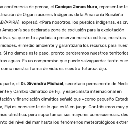
a conferencia de prensa, el
Cacique Jonas Mura
, representante
inación de Organizaciones Indígenas de la Amazonía Brasileña
B/APIRA), expresó: «Para nosotros, los pueblos indígenas, es cru
a Amazonía sea declarada zona de exclusión para la explotación
ctiva, ya que esto ayudaría a preservar nuestra cultura, nuestras
idades, el medio ambiente y garantizaría los recursos para nues
. Si no damos este paso, pronto perderemos nuestros territorio
tras aguas. Es un compromiso que puede salvaguardar tanto nue
a como nuestra forma de vida; es nuestro futuro», dijo.
u parte, el
Dr. Sivendra Michael
, secretario permanente de Medi
nte y Cambio Climático de Fiji; y especialista internacional en
tación y financiación climática señaló que «como pequeño Estad
ar, Fiyi es consciente de lo que está en juego. Contribuimos muy 
crisis climática, pero soportamos sus mayores consecuencias, des
nto del nivel del mar hasta los fenómenos meteorológicos extre