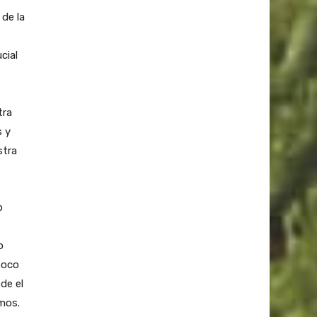
 de la
cial
tra
s y
stra
o
o
poco
de el
mos.