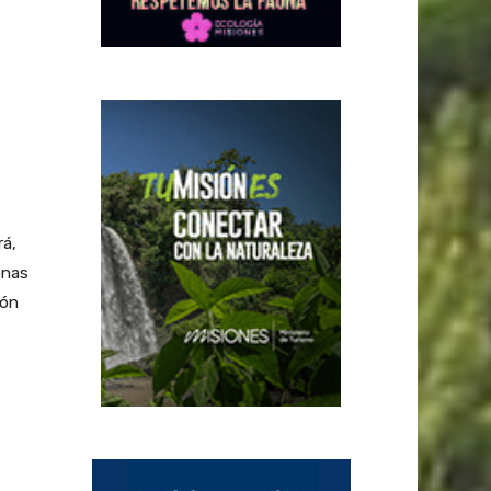
rá,
onas
ión