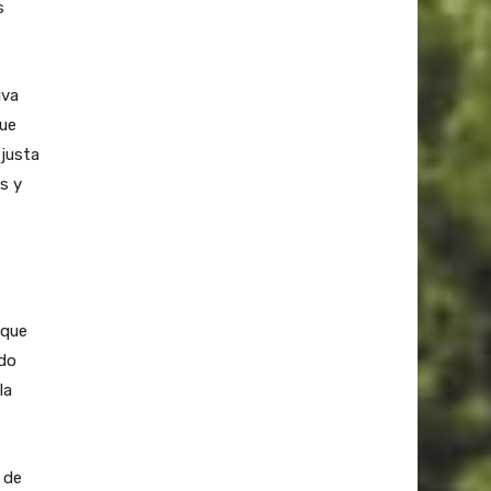
s
iva
que
 justa
s y
 que
ndo
la
 de