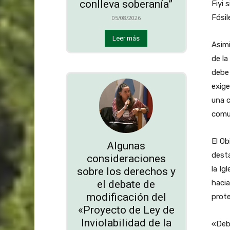
conlleva soberanía”
Fiyi 
Fósil
05/08/2026
Leer más
Asimi
de la
debe 
exige
una c
comu
El Ob
Algunas
desta
consideraciones
la Ig
sobre los derechos y
el debate de
hacia
modificación del
prote
«Proyecto de Ley de
Inviolabilidad de la
«Deb