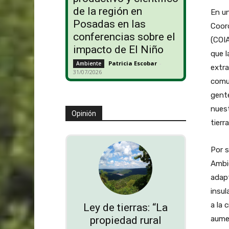
de la región en
En un
Posadas en las
Coord
conferencias sobre el
(COIA
impacto de El Niño
que l
Patricia Escobar
-
Ambiente
extra
31/07/2026
comun
gente
nues
Opinión
tierr
Por s
Ambie
adap
insul
a la 
Ley de tierras: “La
aume
propiedad rural