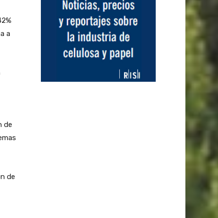
 42%
ma a
n
n de
temas
ón de