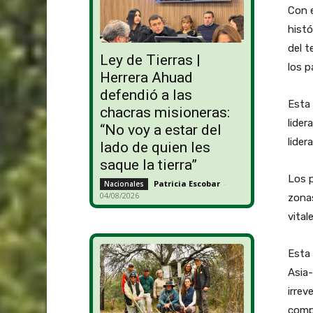
Con e
hist
del t
Ley de Tierras |
los p
Herrera Ahuad
defendió a las
Esta 
chacras misioneras:
lider
“No voy a estar del
lider
lado de quien les
saque la tierra”
Los p
Patricia Escobar
-
Nacionales
04/08/2026
zonas
vital
Esta 
Asia-
irrev
compr