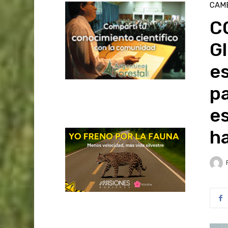
CAMB
CO
Gl
es
pa
es
ha