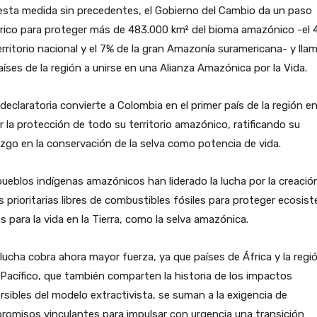
sta medida sin precedentes, el Gobierno del Cambio da un paso
órico para proteger más de 483.000 km² del bioma amazónico -el
erritorio nacional y el 7% de la gran Amazonía suramericana- y lla
aíses de la región a unirse en una Alianza Amazónica por la Vida.
declaratoria convierte a Colombia en el primer país de la región e
ar la protección de todo su territorio amazónico, ratificando su
azgo en la conservación de la selva como potencia de vida.
ueblos indígenas amazónicos han liderado la lucha por la creació
 prioritarias libres de combustibles fósiles para proteger ecosis
es para la vida en la Tierra, como la selva amazónica.
lucha cobra ahora mayor fuerza, ya que países de África y la regi
Pacífico, que también comparten la historia de los impactos
ersibles del modelo extractivista, se suman a la exigencia de
omisos vinculantes para impulsar con urgencia una transición