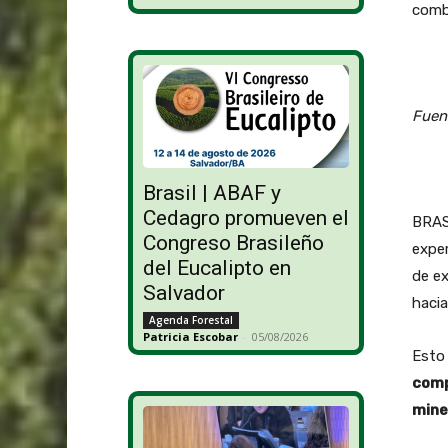
combu
Fuen
Brasil | ABAF y
Cedagro promueven el
BRASI
Congreso Brasileño
exper
del Eucalipto en
de ex
Salvador
hacia
Agenda Forestal
Patricia Escobar
-
05/08/2026
Esto
comp
mine