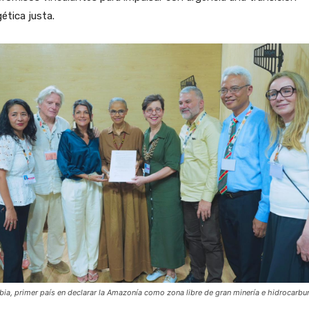
ética justa.
ia, primer país en declarar la Amazonía como zona libre de gran minería e hidrocarbu