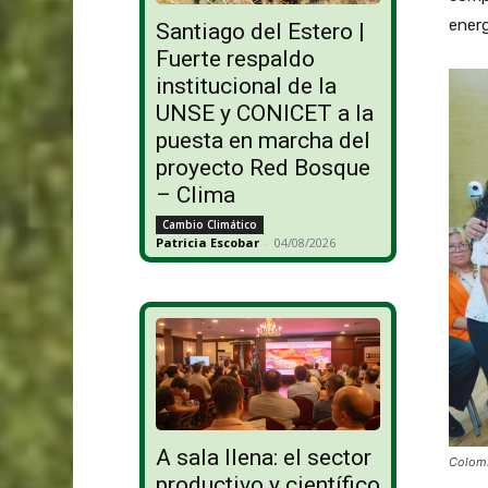
energ
Santiago del Estero |
Fuerte respaldo
institucional de la
UNSE y CONICET a la
puesta en marcha del
proyecto Red Bosque
– Clima
Cambio Climático
Patricia Escobar
-
04/08/2026
A sala llena: el sector
Colomb
productivo y científico