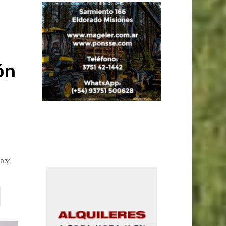
ón
831