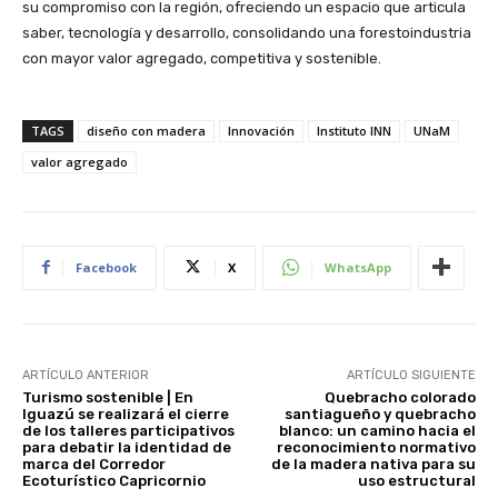
su compromiso con la región, ofreciendo un espacio que articula
saber, tecnología y desarrollo, consolidando una forestoindustria
con mayor valor agregado, competitiva y sostenible.
TAGS
diseño con madera
Innovación
Instituto INN
UNaM
valor agregado
Facebook
X
WhatsApp
ARTÍCULO ANTERIOR
ARTÍCULO SIGUIENTE
Turismo sostenible | En
Quebracho colorado
Iguazú se realizará el cierre
santiagueño y quebracho
de los talleres participativos
blanco: un camino hacia el
para debatir la identidad de
reconocimiento normativo
marca del Corredor
de la madera nativa para su
Ecoturístico Capricornio
uso estructural