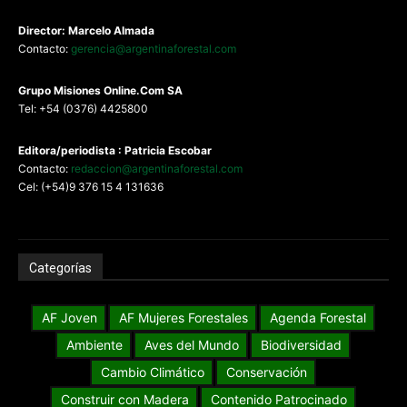
Director: Marcelo Almada
Contacto:
gerencia@argentinaforestal.com
G
rupo Misiones
Online.Com
SA
Tel: +54 (0376) 4425800
Editora/periodista : Patricia Escobar
Contacto:
redaccion@argentinaforestal.com
Cel: (+54)9 376 15 4 131636
Categorías
AF Joven
AF Mujeres Forestales
Agenda Forestal
Ambiente
Aves del Mundo
Biodiversidad
Cambio Climático
Conservación
Construir con Madera
Contenido Patrocinado