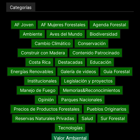
Categorías
AF Joven
AF Mujeres Forestales
Agenda Forestal
Ambiente
Aves del Mundo
Biodiversidad
Cambio Climático
Conservación
Construir con Madera
Contenido Patrocinado
Costa Rica
Destacadas
Educación
Energías Renovables
Galería de videos
Guia Forestal
Institucionales
Legislación y proyectos
Manejo de Fuego
Memorias&Reconocimientos
Opinión
Parques Nacionales
Precios de Productos Forestales
Pueblos Originarios
Reservas Naturales Privadas
Salud
Sur Forestal
Tecnologías
Valor Ambiental