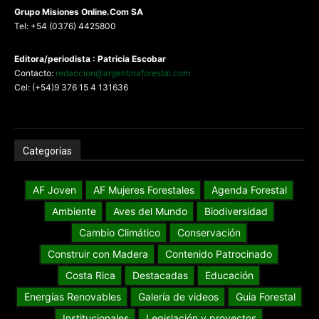
G
rupo Misiones
Online.Com
SA
Tel: +54 (0376) 4425800
Editora/periodista : Patricia Escobar
Contacto:
redaccion@argentinaforestal.com
Cel: (+54)9 376 15 4 131636
Categorías
AF Joven
AF Mujeres Forestales
Agenda Forestal
Ambiente
Aves del Mundo
Biodiversidad
Cambio Climático
Conservación
Construir con Madera
Contenido Patrocinado
Costa Rica
Destacadas
Educación
Energías Renovables
Galería de videos
Guia Forestal
Institucionales
Legislación y proyectos