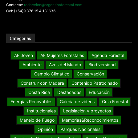
Contacto:
redaccion@argentinaforestal.com
Cel: (+54)9 376 15 4 131636
Categorías
AF Joven
AF Mujeres Forestales
Agenda Forestal
Ambiente
Aves del Mundo
Biodiversidad
Cambio Climático
Conservación
Construir con Madera
Contenido Patrocinado
Costa Rica
Destacadas
Educación
Energías Renovables
Galería de videos
Guia Forestal
Institucionales
Legislación y proyectos
Manejo de Fuego
Memorias&Reconocimientos
Opinión
Parques Nacionales