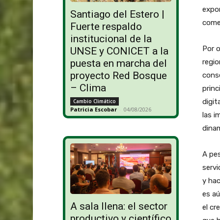
expor
Santiago del Estero |
comer
Fuerte respaldo
institucional de la
Por o
UNSE y CONICET a la
regio
puesta en marcha del
proyecto Red Bosque
conse
– Clima
princ
digit
Cambio Climático
Patricia Escobar
-
04/08/2026
las i
dinam
A pes
servi
y hac
es aú
A sala llena: el sector
el cr
productivo y científico