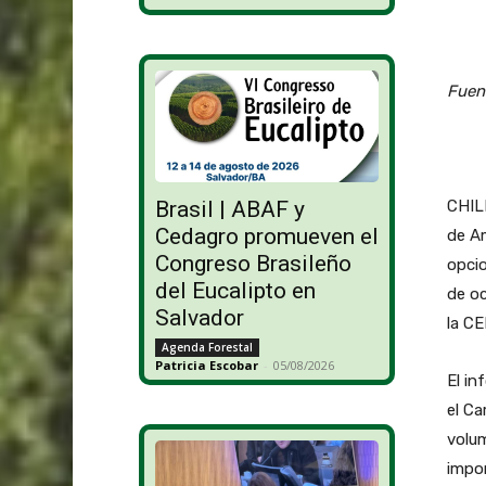
Fuen
CHILE
Brasil | ABAF y
Cedagro promueven el
de Am
Congreso Brasileño
opcio
del Eucalipto en
de oc
Salvador
la C
Agenda Forestal
Patricia Escobar
-
05/08/2026
El in
el Ca
volum
impo