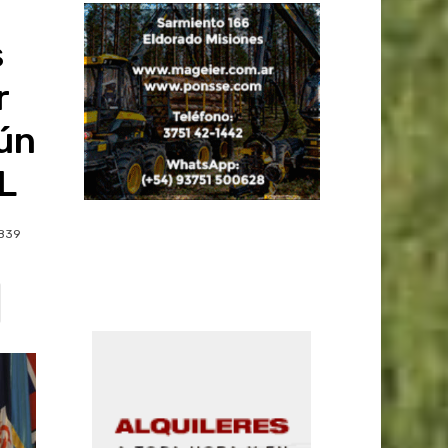
s
r
ún
L
839