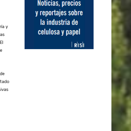
ía y
las
El
le
 de
ctado
sivas
,