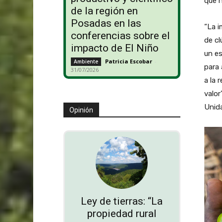
que h
de la región en
Posadas en las
“La i
conferencias sobre el
de cl
impacto de El Niño
un e
Patricia Escobar
-
Ambiente
para 
31/07/2026
a la 
valor
Unida
Opinión
Ley de tierras: “La
propiedad rural