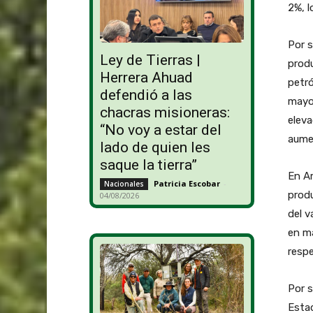
2%, l
Por s
Ley de Tierras |
produ
Herrera Ahuad
petró
defendió a las
mayor
chacras misioneras:
eleva
“No voy a estar del
aumen
lado de quien les
saque la tierra”
En A
Patricia Escobar
-
Nacionales
produ
04/08/2026
del v
en ma
resp
Por s
Estad