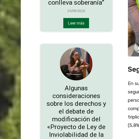
conlleva soberanía”
05/08/2026
Leer más
Seg
En su
Algunas
segur
consideraciones
perso
sobre los derechos y
compa
el debate de
tripl
modificación del
(5,8%
«Proyecto de Ley de
Inviolabilidad de la