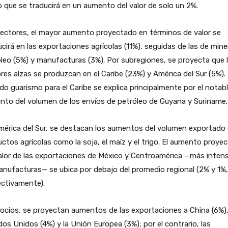
o que se traducirá en un aumento del valor de solo un 2%.
ectores, el mayor aumento proyectado en términos de valor se
cirá en las exportaciones agrícolas (11%), seguidas de las de miner
leo (5%) y manufacturas (3%). Por subregiones, se proyecta que 
es alzas se produzcan en el Caribe (23%) y América del Sur (5%). 
do guarismo para el Caribe se explica principalmente por el notab
to del volumen de los envíos de petróleo de Guyana y Suriname.
mérica del Sur, se destacan los aumentos del volumen exportado
ctos agrícolas como la soja, el maíz y el trigo. El aumento proye
alor de las exportaciones de México y Centroamérica —más inten
nufacturas— se ubica por debajo del promedio regional (2% y 1%,
ectivamente).
ocios, se proyectan aumentos de las exportaciones a China (6%)
os Unidos (4%) y la Unión Europea (3%); por el contrario, las