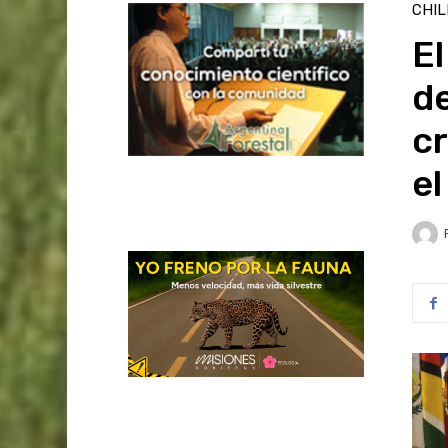
CHIL
El
de
c
el