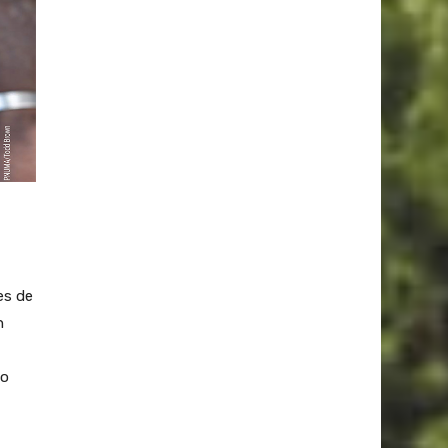
es de
n
co