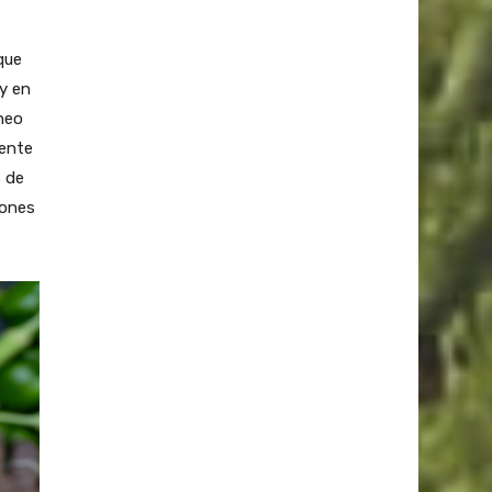
que
y en
neo
mente
s de
iones