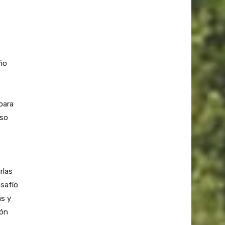
ño
para
aso
rlas
esafío
as y
ión