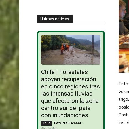
Últimas noticias
Chile | Forestales
apoyan recuperación
Este 
en cinco regiones tras
volum
las intensas lluvias
trigo
que afectaron la zona
posic
centro sur del país
con inundaciones
Carib
los e
Patricia Escobar
-
Chile
06/08/2026