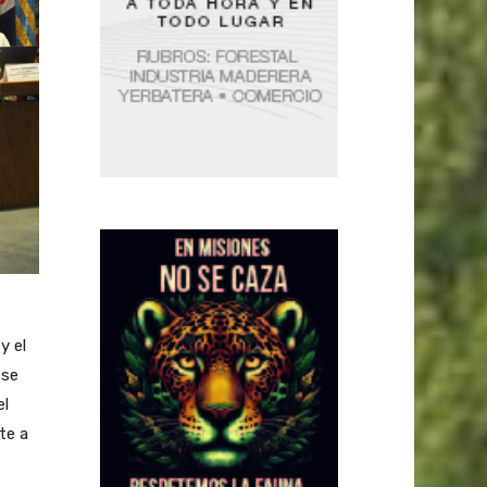
y el
 se
el
te a