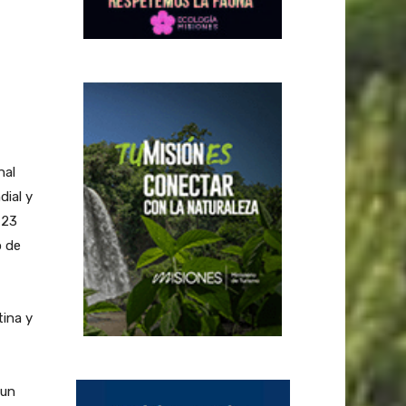
nal
dial y
 23
o de
tina y
 un