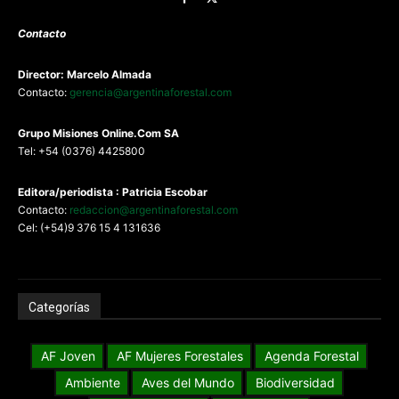
Contacto
Director: Marcelo Almada
Contacto:
gerencia@argentinaforestal.com
G
rupo Misiones
Online.Com
SA
Tel: +54 (0376) 4425800
Editora/periodista : Patricia Escobar
Contacto:
redaccion@argentinaforestal.com
Cel: (+54)9 376 15 4 131636
Categorías
AF Joven
AF Mujeres Forestales
Agenda Forestal
Ambiente
Aves del Mundo
Biodiversidad