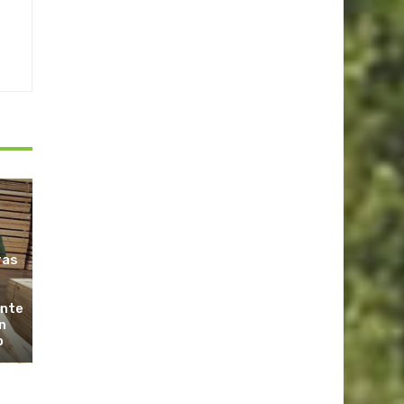
ras
ante
n
o