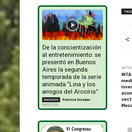
TAG
De la concientización
al entretenimiento: se
presentó en Buenos
ARTÍC
Aires la segunda
INTA
temporada de la serie
medi
animada “Lina y los
inve
amigos del Arcoíris”
acom
sect
Patricia Escobar
-
Ambiente
06/08/2026
Mes