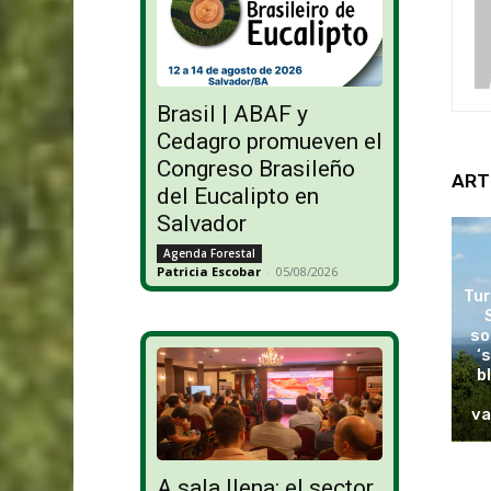
Brasil | ABAF y
Cedagro promueven el
Congreso Brasileño
ART
del Eucalipto en
Salvador
Agenda Forestal
Patricia Escobar
-
05/08/2026
Tur
so
‘
b
va
A sala llena: el sector