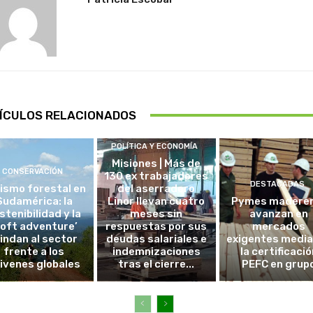
ÍCULOS RELACIONADOS
POLÍTICA Y ECONOMÍA
Misiones | Más de
CONSERVACIÓN
130 ex trabajadores
DESTACADAS
ismo forestal en
del aserradero
Sudamérica: la
Linor llevan cuatro
Pymes madere
stenibilidad y la
meses sin
avanzan en
soft adventure’
respuestas por sus
mercados
lindan al sector
deudas salariales e
exigentes medi
frente a los
indemnizaciones
la certificació
ivenes globales
tras el cierre...
PEFC en grup