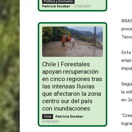
Política y Economía
Patricia Escobar
-
07/08/2026
BRASI
proce
Tacua
Esta 
empre
Chile | Forestales
impu
apoyan recuperación
en cinco regiones tras
Según
las intensas lluvias
la só
que afectaron la zona
en Ja
centro sur del país
con inundaciones
“Cree
Patricia Escobar
-
Chile
06/08/2026
logra