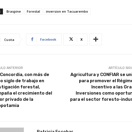
S
Braspine
Forestal
inversion en Tacuarembo
Facebook
X
Cuota
ULO ANTERIOR
ARTÍCULO SIG
 Concordia, con más de
Agricultura y CONFIAR se un
o siglo de trabajo en
para promover el Régim
stigación forestal,
Incentivo a las Gr
paña el crecimiento del
Inversiones como oportu
or privado de la
para el sector foresto-indus
opotamia
Patricia Escobar