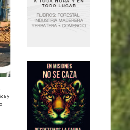
n
ica y
co