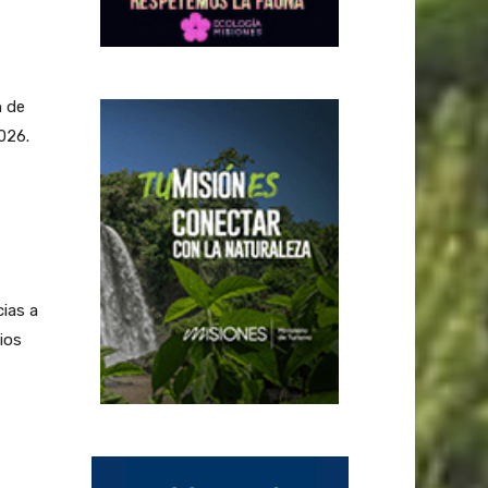
n de
026.
ias a
ios