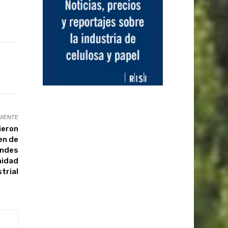
UIENTE
ieron
en de
andes
nidad
trial