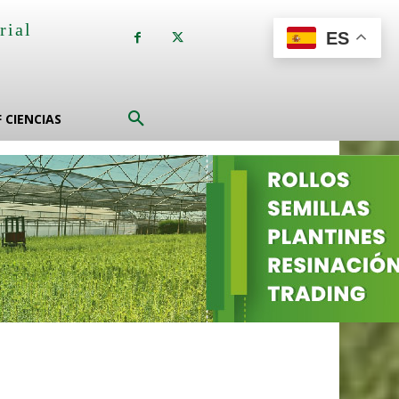
rial
ES
a
F CIENCIAS