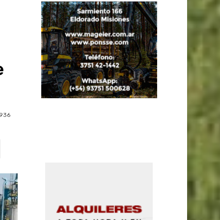
e
936