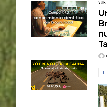
SUR
Ur
Br
nu
T