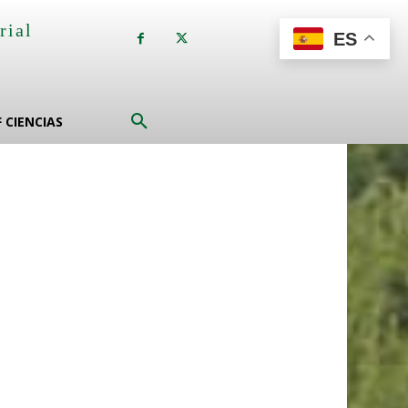
rial
ES
a
F CIENCIAS