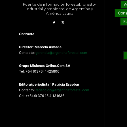
Fuente de información forestal, foresto-
A
industrial y ambiental de Argentina y
Cons
América Latina
E
Contacto
Director: Marcelo Almada
Contacto:
gerencia@argentinaforestal.com
G
rupo Misiones
Online.Com
SA
Tel: +54 (0376) 4425800
Editora/periodista : Patricia Escobar
Contacto:
redaccion@argentinaforestal.com
Cel: (+54)9 376 15 4 131636