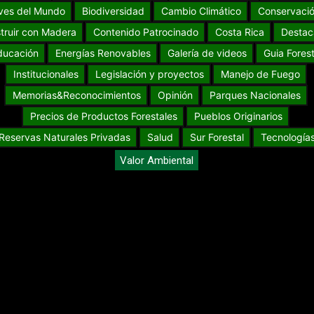
ves del Mundo
Biodiversidad
Cambio Climático
Conservaci
truir con Madera
Contenido Patrocinado
Costa Rica
Destac
ducación
Energías Renovables
Galería de videos
Guia Forest
Institucionales
Legislación y proyectos
Manejo de Fuego
Memorias&Reconocimientos
Opinión
Parques Nacionales
Precios de Productos Forestales
Pueblos Originarios
Reservas Naturales Privadas
Salud
Sur Forestal
Tecnología
Valor Ambiental