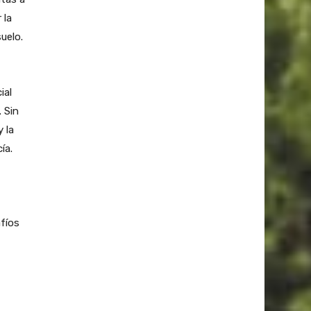
 la
suelo.
ial
 Sin
 la
ía.
fíos