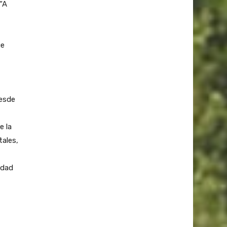
 “A
ue
desde
e la
ales,
idad