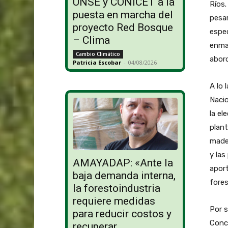
UNSE y CONICET a la
Ríos.
puesta en marcha del
pesar
proyecto Red Bosque
espec
– Clima
enmar
Cambio Climático
abord
Patricia Escobar
-
04/08/2026
A lo 
Nacio
la el
plant
mader
y las
AMAYADAP: «Ante la
aport
baja demanda interna,
fores
la forestoindustria
requiere medidas
Por s
para reducir costos y
Conc
recuperar