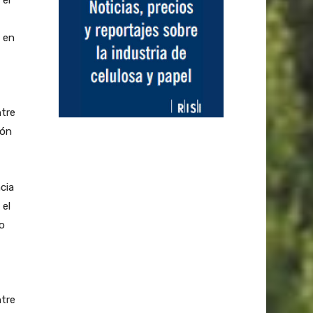
o en
ntre
ión
cia
 el
to
ntre