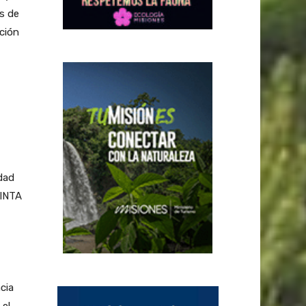
os de
ción
idad
 INTA
cia
 el