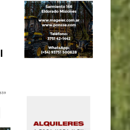
l
839