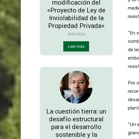
modificación del
medid
«Proyecto de Ley de
resis
Inviolabilidad de la
Propiedad Privada»
“En s
23/07/2026
combi
Leer más
de la
embar
resis
Por o
recon
desar
plant
La cuestión tierra: un
desafío estructural
“Un e
para el desarrollo
gran
sostenible y la