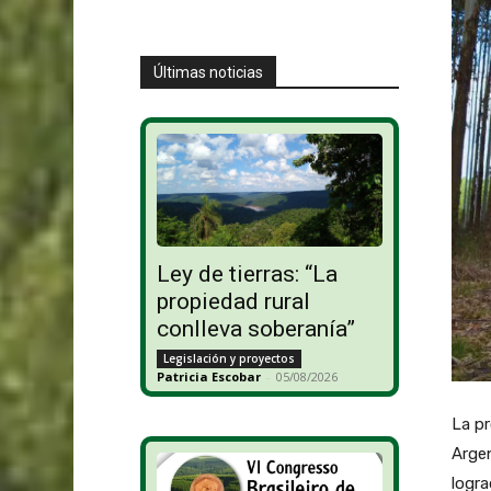
Últimas noticias
Ley de tierras: “La
propiedad rural
conlleva soberanía”
Legislación y proyectos
Patricia Escobar
-
05/08/2026
La pr
Argen
logra