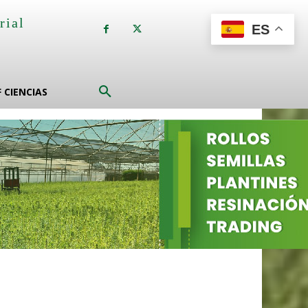
rial
ES
a
F CIENCIAS