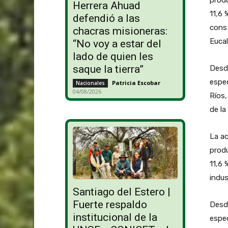
Herrera Ahuad
11,6 
defendió a las
const
chacras misioneras:
Eucal
“No voy a estar del
lado de quien les
saque la tierra”
Desde
espec
Patricia Escobar
-
Nacionales
04/08/2026
Ríos,
de l
La ac
produ
11,6 
indus
Santiago del Estero |
Fuerte respaldo
Desde
institucional de la
espec