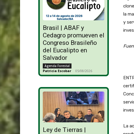
clone
la ma
y ser
Brasil | ABAF y
inves
Cedagro promueven el
Congreso Brasileño
Fuen
del Eucalipto en
Salvador
Agenda Forestal
Patricia Escobar
-
05/08/2026
ENTRE
certi
Conc
servi
inves
La ac
Ley de Tierras |
produ