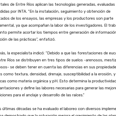
tales de Entre Ríos aplican las tecnologías generadas, evaluadas
didas por INTA. “En la instalación, seguimiento y obtención de
tados de los ensayos, las empresas y los productores son parte
mental, ya que acompañan la labor de los investigadores. El trab
nto permite acortar los tiempos entre generación de informació
ión de las prácticas”, enfatizó.
s, la especialista indicó: “Debido a que las forestaciones de euc
tre Ríos se distribuyen en tres tipos de suelos -arenosos, mesti
losos- se deben tener en cuenta las diferencias en sus propiedad
as como textura, densidad, drenaje, susceptibilidad a la erosión, y
cas como materia orgánica y pH. Esto determina la productivida
lantaciones y define las labores necesarias para generar las mejor
ciones para el anclaje y desarrollo de las raíces.”
s últimas décadas se ha evaluado el laboreo con diversos implem
ha demostrado que la roturación mejora el crecimiento de las pla