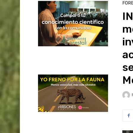
FOR
I
me
in
a
se
M