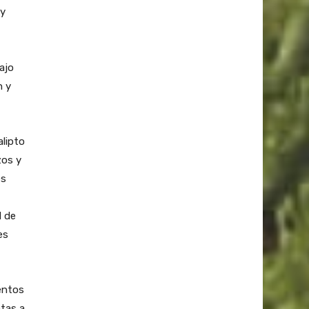
 y
ajo
n y
alipto
zos y
es
d de
es
entos
ntas a