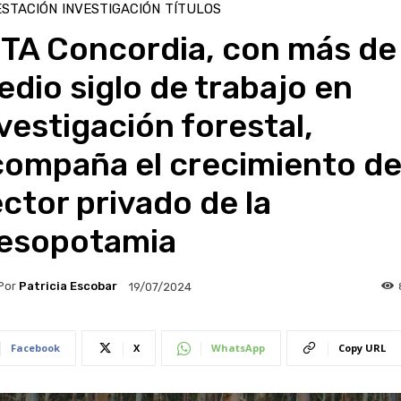
ESTACIÓN
INVESTIGACIÓN
TÍTULOS
NTA Concordia, con más de
dio siglo de trabajo en
vestigación forestal,
compaña el crecimiento de
ctor privado de la
esopotamia
Por
Patricia Escobar
19/07/2024
Facebook
X
WhatsApp
Copy URL