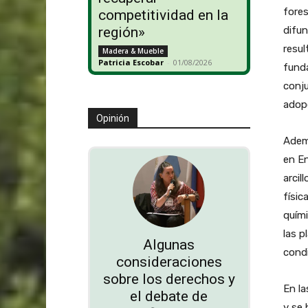
fores
competitividad en la
difun
región»
resul
Madera & Mueble
Patricia Escobar
-
01/08/2026
funda
conju
adopc
Opinión
Ademá
en En
arcil
físic
quími
las p
Algunas
condi
consideraciones
sobre los derechos y
En la
el debate de
y se 