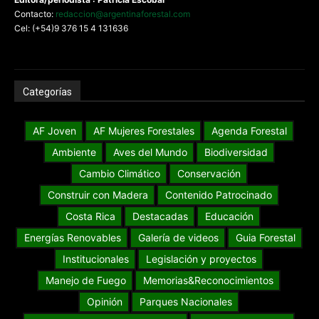
Contacto:
redaccion@argentinaforestal.com
Cel: (+54)9 376 15 4 131636
Categorías
AF Joven
AF Mujeres Forestales
Agenda Forestal
Ambiente
Aves del Mundo
Biodiversidad
Cambio Climático
Conservación
Construir con Madera
Contenido Patrocinado
Costa Rica
Destacadas
Educación
Energías Renovables
Galería de videos
Guia Forestal
Institucionales
Legislación y proyectos
Manejo de Fuego
Memorias&Reconocimientos
Opinión
Parques Nacionales