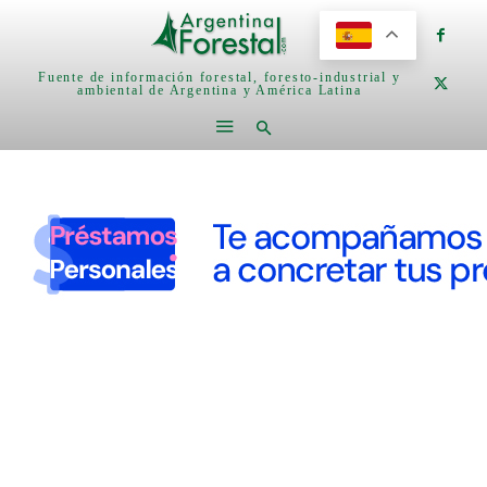
Fuente de información forestal, foresto-industrial y
ambiental de Argentina y América Latina