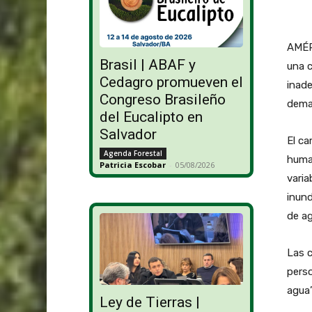
AMÉR
Brasil | ABAF y
una c
Cedagro promueven el
inade
Congreso Brasileño
deman
del Eucalipto en
Salvador
El ca
Agenda Forestal
human
Patricia Escobar
-
05/08/2026
varia
inund
de ag
Las c
perso
agua”
Ley de Tierras |