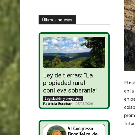
Últimas noticias
Ley de tierras: “La
propiedad rural
El es
conlleva soberanía”
en la
Legislación y proyectos
en pa
Patricia Escobar
-
05/08/2026
colab
promo
futur