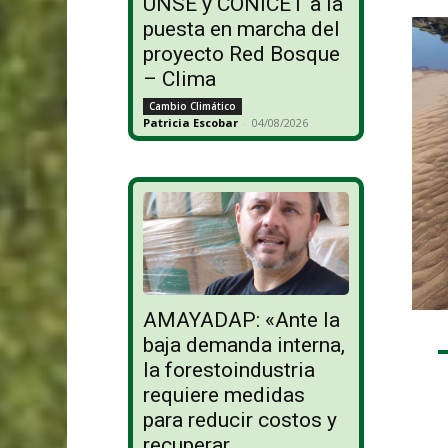
UNSE y CONICET a la
puesta en marcha del
proyecto Red Bosque
– Clima
Cambio Climático
Patricia Escobar
-
04/08/2026
AMAYADAP: «Ante la
baja demanda interna,
la forestoindustria
requiere medidas
para reducir costos y
recuperar