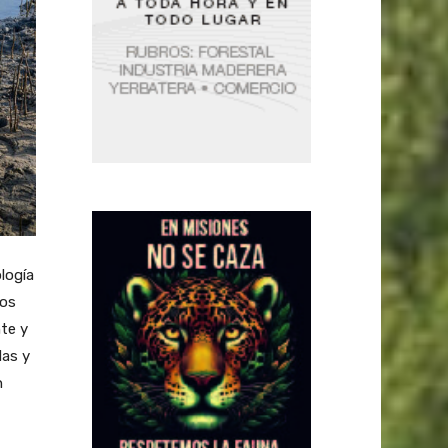
logía
cos
nte y
das y
n