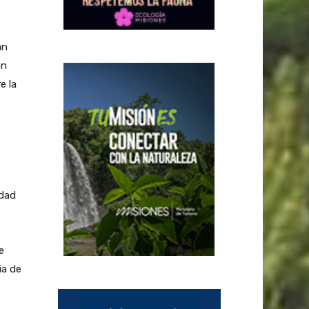
an
ón
e la
idad
e
ia de