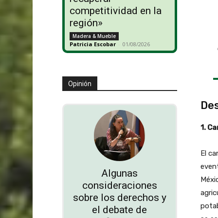
competitividad en la
región»
Madera & Mueble
Patricia Escobar
-
01/08/2026
Opinión
Des
1. C
El ca
even
Algunas
Méxic
consideraciones
agric
sobre los derechos y
potab
el debate de