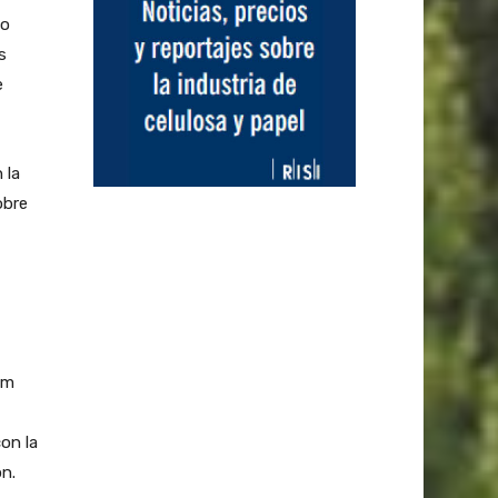
mo
s
e
 la
obre
em
on la
ón.