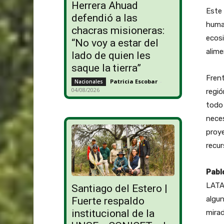
Herrera Ahuad
Este 
defendió a las
human
chacras misioneras:
ecos
“No voy a estar del
alime
lado de quien les
saque la tierra”
Frent
Patricia Escobar
-
Nacionales
04/08/2026
regió
todo 
neces
proy
recur
Pabl
LATA
Santiago del Estero |
algun
Fuerte respaldo
institucional de la
mirad