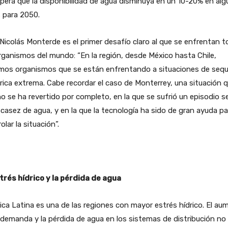
pera que la disponibilidad de agua disminuya en un 10-20% en al
 para 2050.
Nicolás Monterde es el primer desafío claro al que se enfrentan 
rganismos del mundo: “En la región, desde México hasta Chile,
mos organismos que se están enfrentando a situaciones de sequ
rica extrema. Cabe recordar el caso de Monterrey, una situación 
o se ha revertido por completo, en la que se sufrió un episodio s
casez de agua, y en la que la tecnología ha sido de gran ayuda pa
olar la situación”.
trés hídrico y la pérdida de agua
ca Latina es una de las regiones con mayor estrés hídrico. El au
 demanda y la pérdida de agua en los sistemas de distribución no