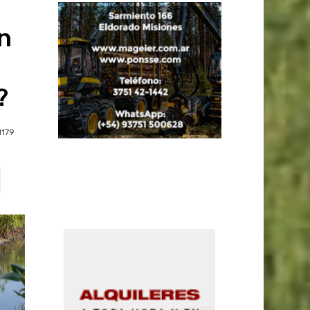
en
?
1179