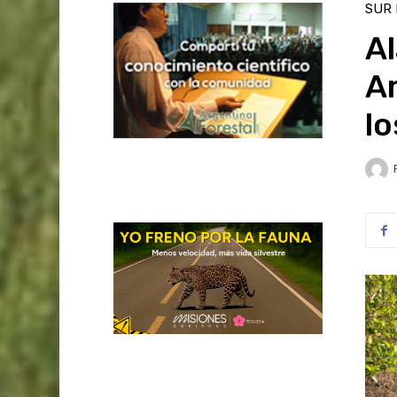
SUR
Al
Am
lo