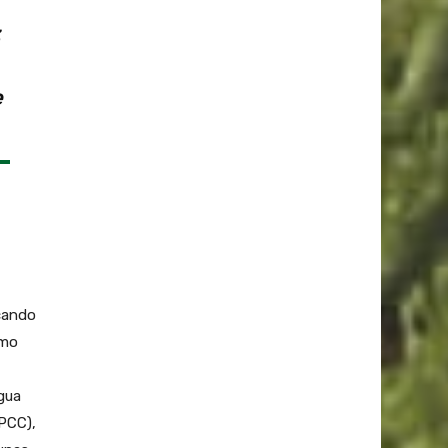
e
ocando
omo
agua
IPCC),