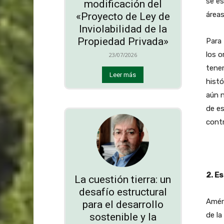
se es
modificación del
áreas
«Proyecto de Ley de
Inviolabilidad de la
Propiedad Privada»
Para 
los o
23/07/2026
tene
Leer más
histó
aún n
de es
contr
2. Es
La cuestión tierra: un
desafío estructural
Améri
para el desarrollo
de la
sostenible y la