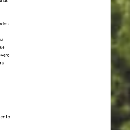
gunas
todos
ía
que
evero
ra
mento