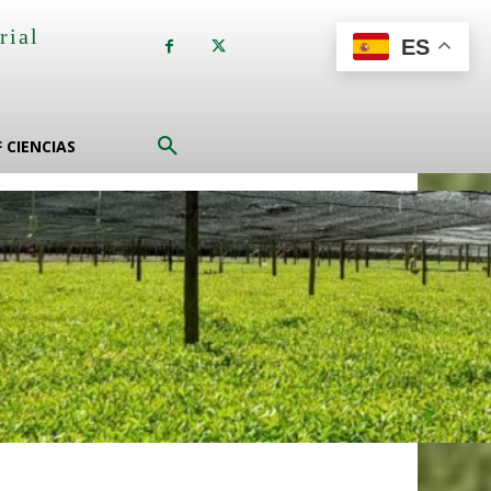
rial
ES
a
F CIENCIAS