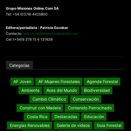
G
rupo Misiones
Online.Com
SA
Tel: +54 (0376) 4425800
Editora/periodista : Patricia Escobar
Contacto:
redaccion@argentinaforestal.com
Cel: (+54)9 376 15 4 131636
Categorías
AF Joven
AF Mujeres Forestales
Agenda Forestal
Ambiente
Aves del Mundo
Biodiversidad
Cambio Climático
Conservación
Construir con Madera
Contenido Patrocinado
Costa Rica
Destacadas
Educación
Energías Renovables
Galería de videos
Guia Forestal