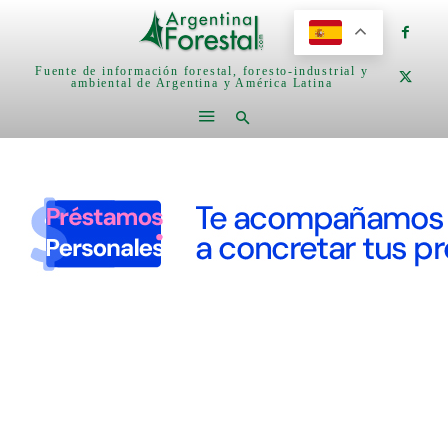
Fuente de información forestal, foresto-industrial y
ambiental de Argentina y América Latina