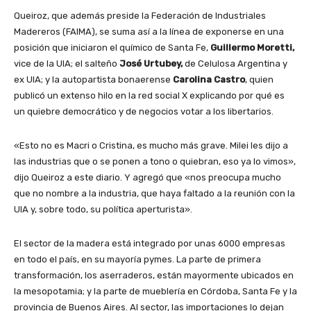
Queiroz, que además preside la Federación de Industriales
Madereros (FAIMA), se suma así a la línea de exponerse en una
posición que iniciaron el químico de Santa Fe,
Guillermo Moretti,
vice de la UIA; el salteño
José Urtubey,
de Celulosa Argentina y
ex UIA; y la autopartista bonaerense
Carolina Castro
, quien
publicó un extenso hilo en la red social X explicando por qué es
un quiebre democrático y de negocios votar a los libertarios.
«Esto no es Macri o Cristina, es mucho más grave. Milei les dijo a
las industrias que o se ponen a tono o quiebran, eso ya lo vimos»,
dijo Queiroz a este diario. Y agregó que «nos preocupa mucho
que no nombre a la industria, que haya faltado a la reunión con la
UIA y, sobre todo, su política aperturista».
El sector de la madera está integrado por unas 6000 empresas
en todo el país, en su mayoría pymes. La parte de primera
transformación, los aserraderos, están mayormente ubicados en
la mesopotamia; y la parte de mueblería en Córdoba, Santa Fe y la
provincia de Buenos Aires. Al sector, las importaciones lo dejan