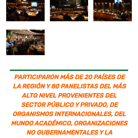
PARTICIPARON MÁS DE 20 PAÍSES DE
LA REGIÓN Y 80 PANELISTAS DEL MÁS
ALTO NIVEL PROVENIENTES DEL
SECTOR PÚBLICO Y PRIVADO, DE
ORGANISMOS INTERNACIONALES, DEL
MUNDO ACADÉMICO, ORGANIZACIONES
NO GUBERNAMENTALES Y LA