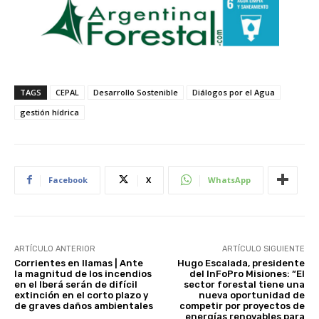
TAGS
CEPAL
Desarrollo Sostenible
Diálogos por el Agua
gestión hídrica
Facebook
X
WhatsApp
ARTÍCULO ANTERIOR
ARTÍCULO SIGUIENTE
Corrientes en llamas | Ante
Hugo Escalada, presidente
la magnitud de los incendios
del InFoPro Misiones: “El
en el Iberá serán de difícil
sector forestal tiene una
extinción en el corto plazo y
nueva oportunidad de
de graves daños ambientales
competir por proyectos de
energías renovables para