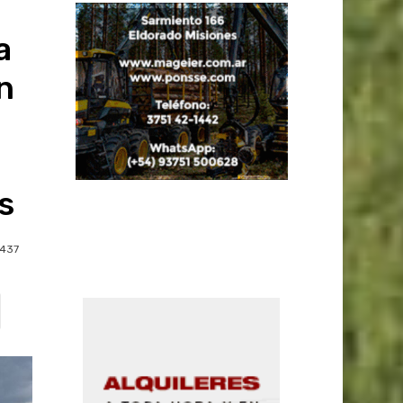
a
n
s
437