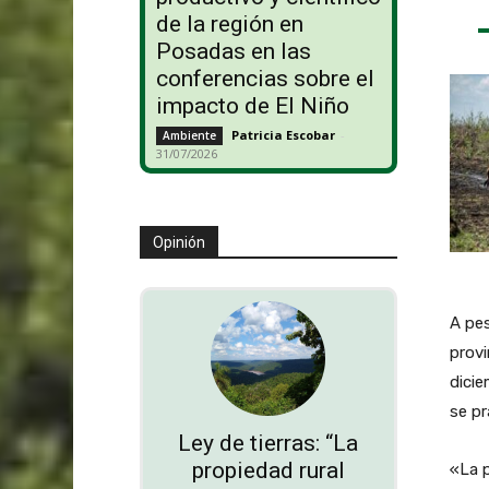
de la región en
Posadas en las
conferencias sobre el
impacto de El Niño
Patricia Escobar
-
Ambiente
31/07/2026
Opinión
A pes
provi
dicie
se pr
Ley de tierras: “La
propiedad rural
«La p