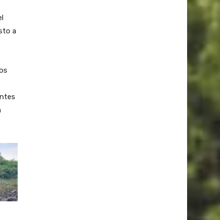
l
sto a
los
entes
a