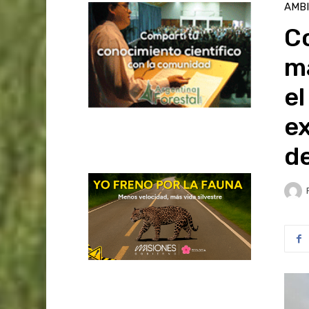
AMB
Co
ma
el
ex
d