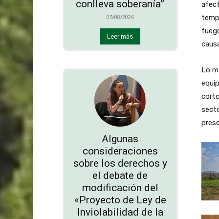
conlleva soberanía”
afect
tempe
05/08/2026
fueg
Leer más
causa
Lo má
equip
corto
secto
prese
Algunas
consideraciones
sobre los derechos y
el debate de
modificación del
«Proyecto de Ley de
Inviolabilidad de la