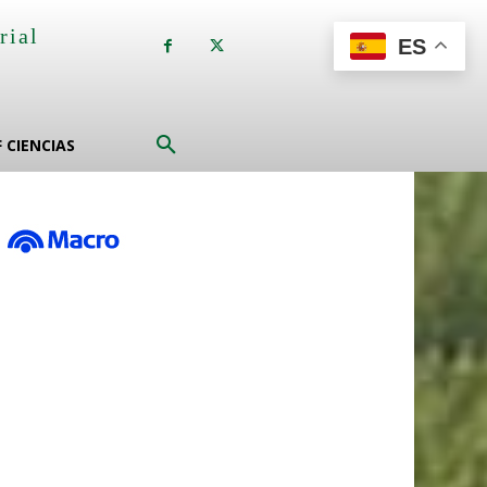
rial
ES
a
F CIENCIAS