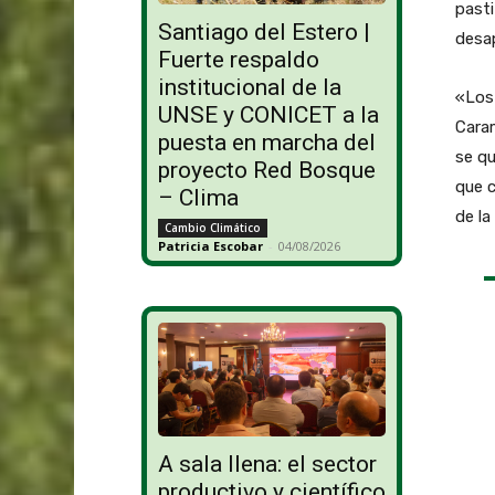
pasti
Santiago del Estero |
desap
Fuerte respaldo
institucional de la
«Los 
UNSE y CONICET a la
Caram
puesta en marcha del
se qu
proyecto Red Bosque
que c
– Clima
de la
Cambio Climático
Patricia Escobar
-
04/08/2026
A sala llena: el sector
productivo y científico