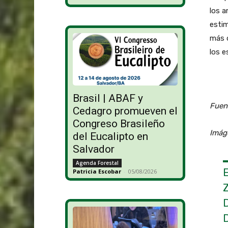
los a
esti
más d
los e
Brasil | ABAF y
Fuent
Cedagro promueven el
Congreso Brasileño
Imág
del Eucalipto en
Salvador
Agenda Forestal
Patricia Escobar
-
05/08/2026