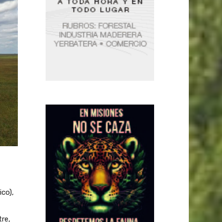
ico),
tre,