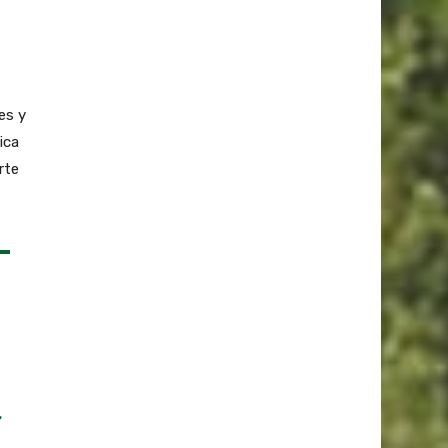
es y
ica
rte