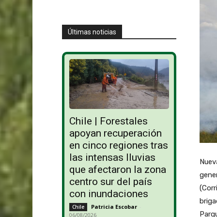
Últimas noticias
Chile | Forestales
apoyan recuperación
en cinco regiones tras
las intensas lluvias
Nueva
que afectaron la zona
gener
centro sur del país
(Corr
con inundaciones
briga
Patricia Escobar
-
Chile
Parqu
06/08/2026