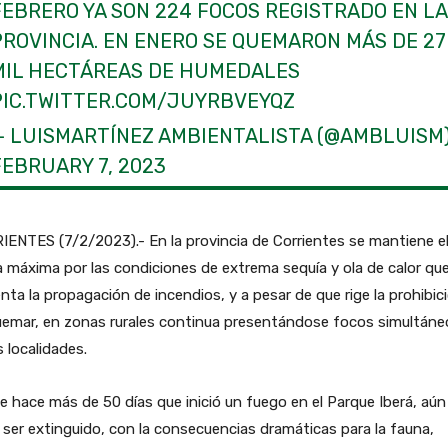
FEBRERO YA SON 224 FOCOS REGISTRADO EN LA
PROVINCIA. EN ENERO SE QUEMARON MÁS DE 27
MIL HECTÁREAS DE HUMEDALES
PIC.TWITTER.COM/JUYRBVEYQZ
— LUISMARTÍNEZ AMBIENTALISTA (@AMBLUISM
FEBRUARY 7, 2023
ENTES (7/2/2023).- En la provincia de Corrientes se mantiene e
a máxima por las condiciones de extrema sequía y ola de calor qu
ta la propagación de incendios, y a pesar de que rige la prohibic
uemar, en zonas rurales continua presentándose focos simultáne
s localidades.
 hace más de 50 días que inició un fuego en el Parque Iberá, aún
 ser extinguido, con la consecuencias dramáticas para la fauna,