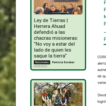
Ley de Tierras |
Herrera Ahuad
defendió a las
chacras misioneras:
“No voy a estar del
lado de quien les
saque la tierra”
CORRI
Patricia Escobar
-
Nacionales
alert
04/08/2026
aumen
de q
varia
Desde
logró