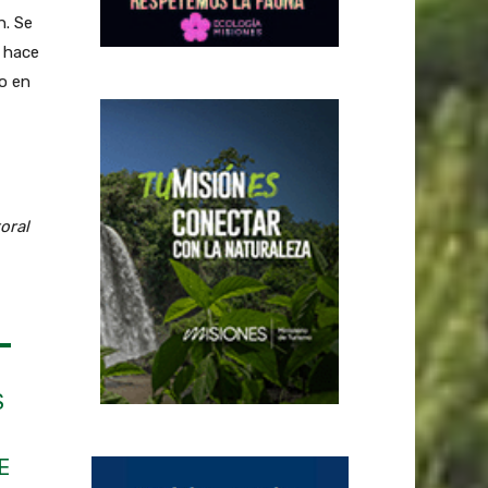
n. Se
 hace
o en
oral
S
E