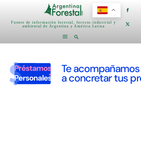
Fuente de información forestal, foresto-industrial y
ambiental de Argentina y América Latina