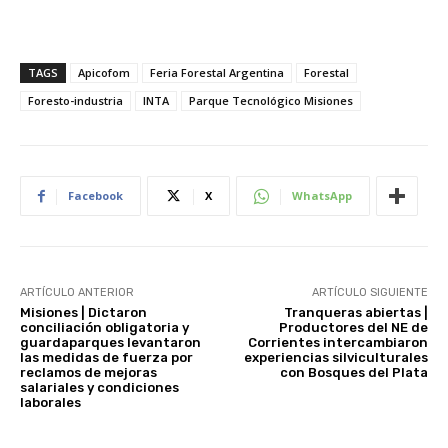
TAGS
Apicofom
Feria Forestal Argentina
Forestal
Foresto-industria
INTA
Parque Tecnológico Misiones
Facebook
X
WhatsApp
ARTÍCULO ANTERIOR
ARTÍCULO SIGUIENTE
Misiones | Dictaron
Tranqueras abiertas |
conciliación obligatoria y
Productores del NE de
guardaparques levantaron
Corrientes intercambiaron
las medidas de fuerza por
experiencias silviculturales
reclamos de mejoras
con Bosques del Plata
salariales y condiciones
laborales