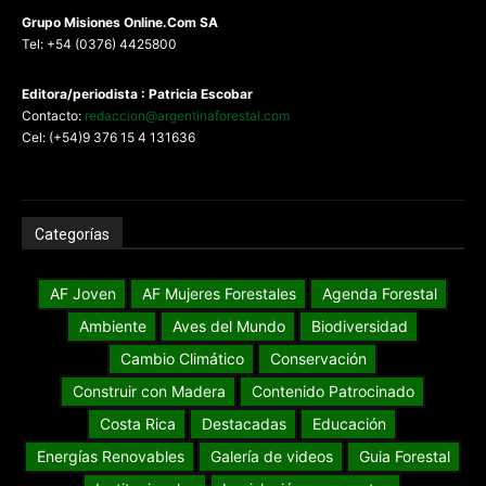
G
rupo Misiones
Online.Com
SA
Tel: +54 (0376) 4425800
Editora/periodista : Patricia Escobar
Contacto:
redaccion@argentinaforestal.com
Cel: (+54)9 376 15 4 131636
Categorías
AF Joven
AF Mujeres Forestales
Agenda Forestal
Ambiente
Aves del Mundo
Biodiversidad
Cambio Climático
Conservación
Construir con Madera
Contenido Patrocinado
Costa Rica
Destacadas
Educación
Energías Renovables
Galería de videos
Guia Forestal