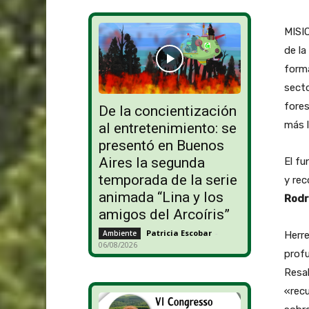
MISIO
de la
forma
secto
fores
De la concientización
más l
al entretenimiento: se
presentó en Buenos
Aires la segunda
El fu
temporada de la serie
y rec
animada “Lina y los
Rodr
amigos del Arcoíris”
Patricia Escobar
-
Ambiente
Herre
06/08/2026
profu
Resal
«recu