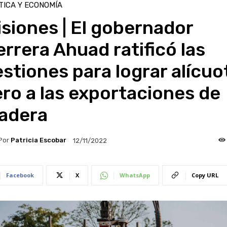
TICA Y ECONOMÍA
siones | El gobernador
rrera Ahuad ratificó las
stiones para lograr alícuo
ro a las exportaciones de
adera
Por
Patricia Escobar
12/11/2022
Facebook
X
WhatsApp
Copy URL