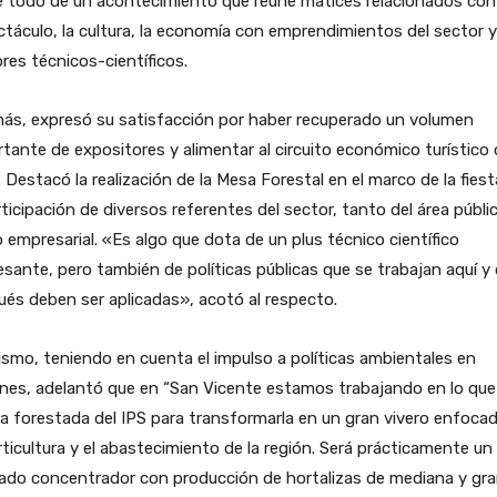
 todo de un acontecimiento que reúne matices relacionados con 
táculo, la cultura, la economía con emprendimientos del sector y
res técnicos-científicos.
ás, expresó su satisfacción por haber recuperado un volumen
tante de expositores y alimentar al circuito económico turístico 
 Destacó la realización de la Mesa Forestal en el marco de la fies
rticipación de diversos referentes del sector, tanto del área públi
empresarial. «Es algo que dota de un plus técnico científico
esante, pero también de políticas públicas que se trabajan aquí y
és deben ser aplicadas», acotó al respecto.
smo, teniendo en cuenta el impulso a políticas ambientales en
nes, adelantó que en “San Vicente estamos trabajando en lo que
ea forestada del IPS para transformarla en un gran vivero enfoca
rticultura y el abastecimiento de la región. Será prácticamente un
ado concentrador con producción de hortalizas de mediana y gr