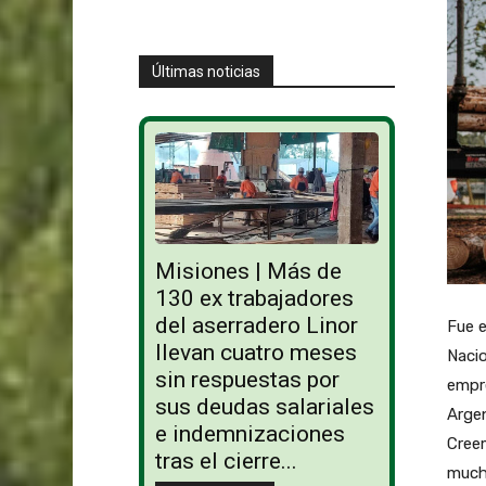
Últimas noticias
Misiones | Más de
130 ex trabajadores
del aserradero Linor
Fue e
llevan cuatro meses
Nacio
sin respuestas por
empre
sus deudas salariales
Argen
e indemnizaciones
Creem
tras el cierre...
mucho