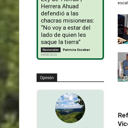
escal
Herrera Ahuad
defendió a las
chacras misioneras:
“No voy a estar del
lado de quien les
saque la tierra”
Patricia Escobar
-
Nacionales
04/08/2026
Opinión
Ref
Vic