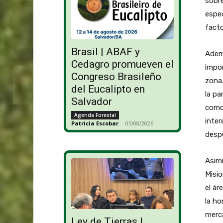
sobre
espec
facto
Brasil | ABAF y
Adem
Cedagro promueven el
impor
Congreso Brasileño
zona.
del Eucalipto en
la pa
Salvador
como 
Agenda Forestal
inter
Patricia Escobar
-
05/08/2026
despu
Asimi
Misio
el ár
la ho
merc
Ley de Tierras |