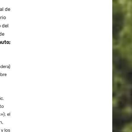
al de
rio
 del
de
auto;
dera)
obre
c.
to
); el
n,
y los