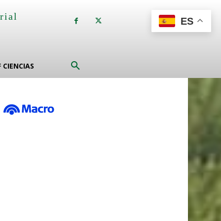
rial
ES
a
F CIENCIAS