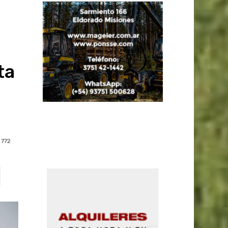
ta
772