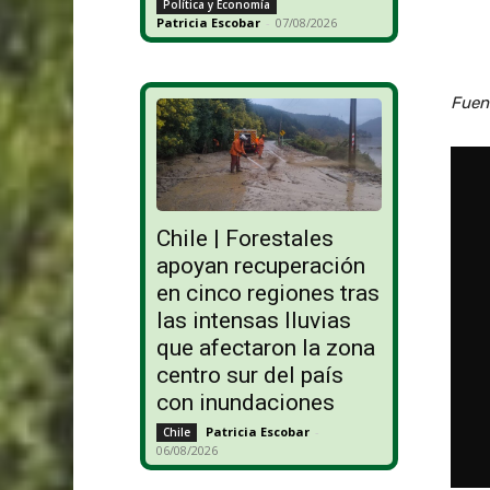
Política y Economía
Patricia Escobar
-
07/08/2026
Fuen
Chile | Forestales
apoyan recuperación
en cinco regiones tras
las intensas lluvias
que afectaron la zona
centro sur del país
con inundaciones
Patricia Escobar
-
Chile
06/08/2026