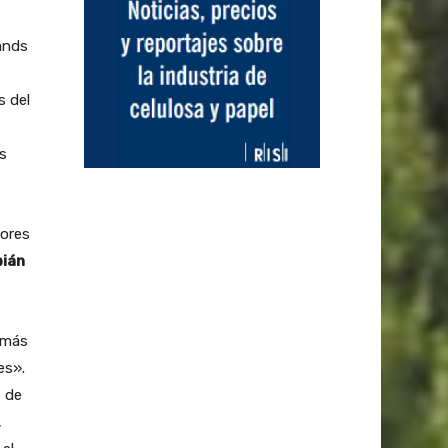
ands
s del
as
tores
bián
s más
nes».
z de
,