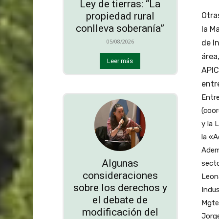
Ley de tierras: “La
propiedad rural
Otra
conlleva soberanía”
la M
05/08/2026
de I
área
Leer más
API
entr
Entre
(coor
y la 
la «A
Ademá
Algunas
secto
consideraciones
Leona
sobre los derechos y
Indus
el debate de
Mgter
modificación del
Jorge