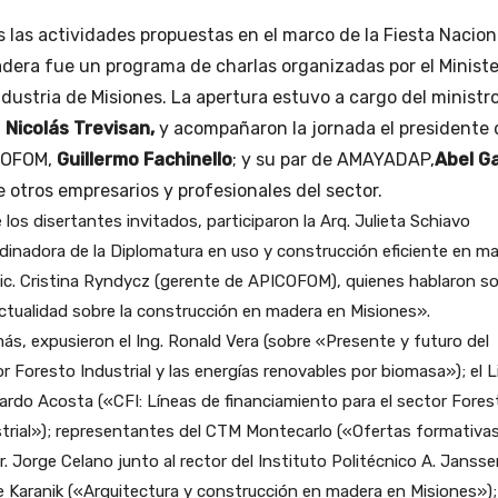
s las actividades propuestas en el marco de la Fiesta Nacion
adera fue un programa de charlas organizadas por el Ministe
ndustria de Misiones. La apertura estuvo a cargo del ministro
,
Nicolás Trevisan,
y acompañaron la jornada el presidente 
COFOM,
Guillermo Fachinello
; y su par de AMAYADAP,
Abel G
e otros empresarios y profesionales del sector.
 los disertantes invitados, participaron la Arq. Julieta Schiavo
dinadora de la Diplomatura en uso y construcción eficiente en ma
Lic. Cristina Ryndycz (gerente de APICOFOM), quienes hablaron s
ctualidad sobre la construcción en madera en Misiones».
s, expusieron el Ing. Ronald Vera (sobre «Presente y futuro del
r Foresto Industrial y las energías renovables por biomasa»); el Li
rdo Acosta («CFI: Líneas de financiamiento para el sector Fores
trial»); representantes del CTM Montecarlo («Ofertas formativas»
. Jorge Celano junto al rector del Instituto Politécnico A. Jansse
 Karanik («Arquitectura y construcción en madera en Misiones»); 