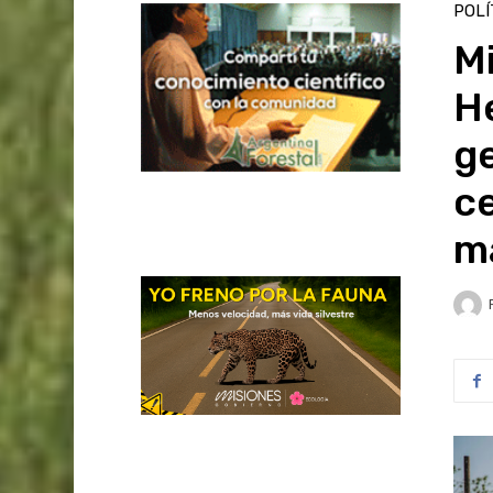
POLÍ
Mi
He
ge
ce
m