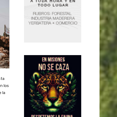
sta
n los
 la