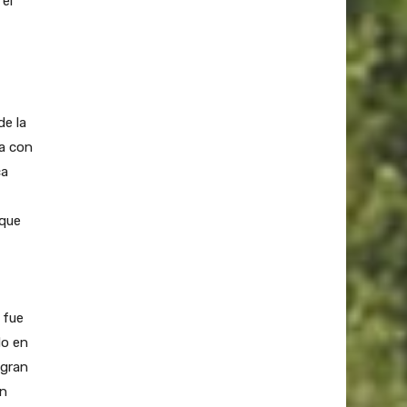
el
de la
ta con
ca
 que
 fue
do en
 gran
an