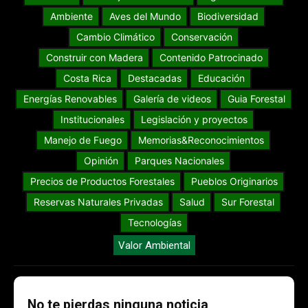
Ambiente
Aves del Mundo
Biodiversidad
Cambio Climático
Conservación
Construir con Madera
Contenido Patrocinado
Costa Rica
Destacadas
Educación
Energías Renovables
Galería de videos
Guia Forestal
Institucionales
Legislación y proyectos
Manejo de Fuego
Memorias&Reconocimientos
Opinión
Parques Nacionales
Precios de Productos Forestales
Pueblos Originarios
Reservas Naturales Privadas
Salud
Sur Forestal
Tecnologías
Valor Ambiental
No te pierdas ninguna noticia