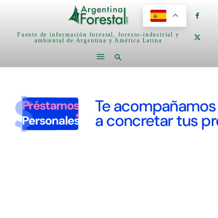
Fuente de información forestal, foresto-industrial y
ambiental de Argentina y América Latina