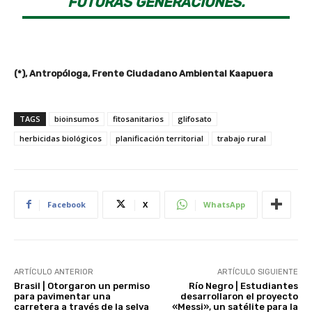
FUTURAS GENERACIONES.
(*), Antropóloga, Frente Ciudadano Ambiental Kaapuera
TAGS
bioinsumos
fitosanitarios
glifosato
herbicidas biológicos
planificación territorial
trabajo rural
Facebook
X
WhatsApp
ARTÍCULO ANTERIOR
ARTÍCULO SIGUIENTE
Brasil | Otorgaron un permiso
Río Negro | Estudiantes
para pavimentar una
desarrollaron el proyecto
carretera a través de la selva
«Messi», un satélite para la