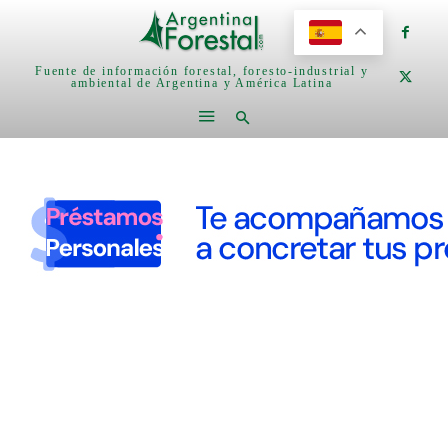
Fuente de información forestal, foresto-industrial y
ambiental de Argentina y América Latina