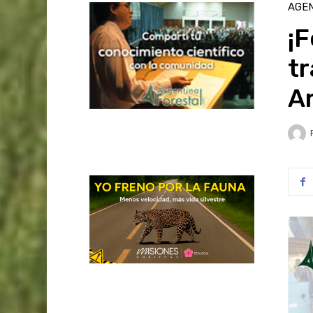
AGE
¡F
tr
A