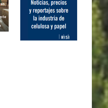
ras
ante
n
o