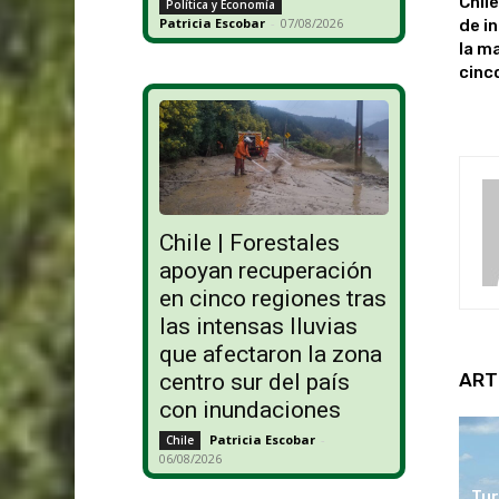
Chile
Política y Economía
Patricia Escobar
-
07/08/2026
de i
la m
cinc
Chile | Forestales
apoyan recuperación
en cinco regiones tras
las intensas lluvias
que afectaron la zona
ART
centro sur del país
con inundaciones
Patricia Escobar
-
Chile
06/08/2026
Tur