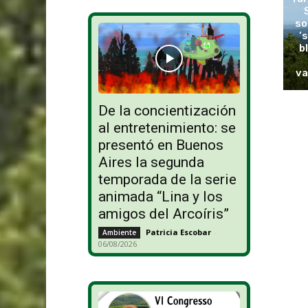
so
‘
b
va
De la concientización
al entretenimiento: se
presentó en Buenos
Aires la segunda
temporada de la serie
animada “Lina y los
amigos del Arcoíris”
Patricia Escobar
-
Ambiente
06/08/2026