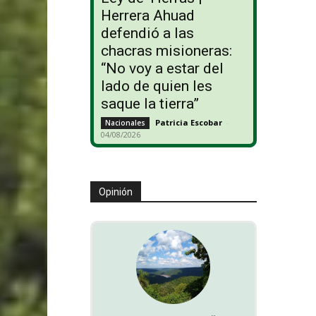
Herrera Ahuad
defendió a las
chacras misioneras:
“No voy a estar del
lado de quien les
saque la tierra”
Patricia Escobar
-
Nacionales
04/08/2026
Opinión