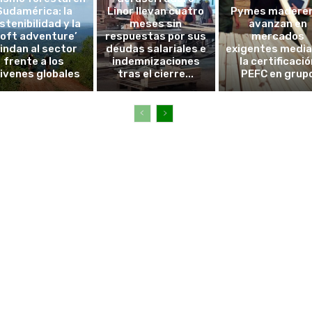
Sudamérica: la
Linor llevan cuatro
Pymes madere
stenibilidad y la
meses sin
avanzan en
soft adventure’
respuestas por sus
mercados
lindan al sector
deudas salariales e
exigentes medi
frente a los
indemnizaciones
la certificació
ivenes globales
tras el cierre...
PEFC en grup