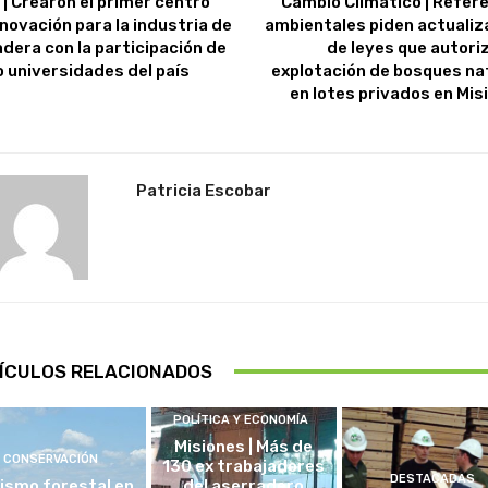
 | Crearon el primer centro
Cambio Climático | Refer
nnovación para la industria de
ambientales piden actualiz
adera con la participación de
de leyes que autoriz
o universidades del país
explotación de bosques na
en lotes privados en Mis
Patricia Escobar
ÍCULOS RELACIONADOS
POLÍTICA Y ECONOMÍA
Misiones | Más de
CONSERVACIÓN
130 ex trabajadores
DESTACADAS
ismo forestal en
del aserradero