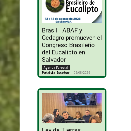
Brasil | ABAF y
Cedagro promueven el
Congreso Brasileño
del Eucalipto en
Salvador
Agenda Forestal
Patricia Escobar
-
05/08/2026
Ley de Tierras |