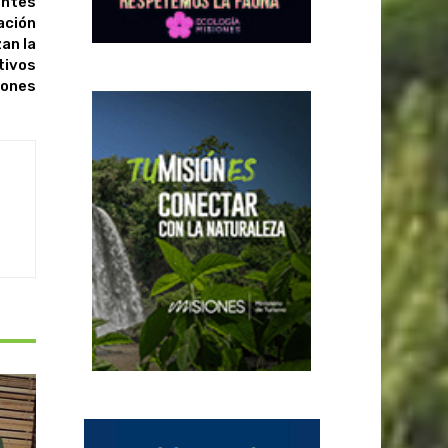
entes
ación
an la
tivos
iones