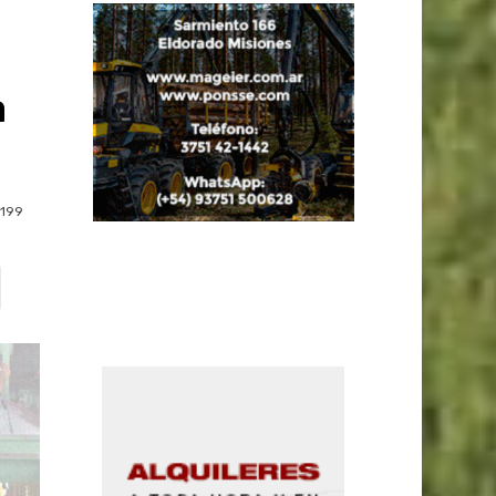
a
199