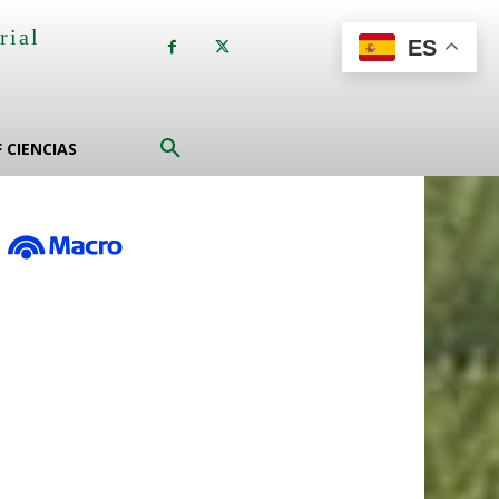
rial
ES
a
F CIENCIAS