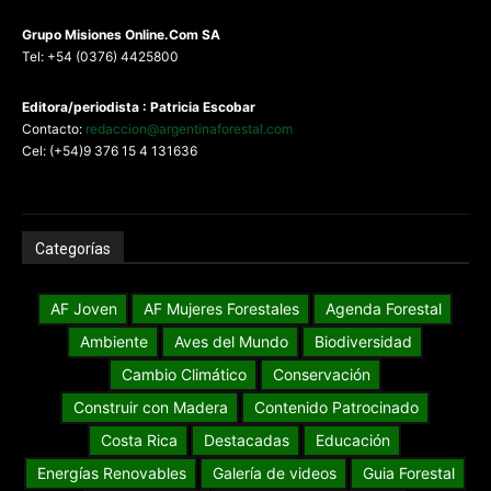
G
rupo Misiones
Online.Com
SA
Tel: +54 (0376) 4425800
Editora/periodista : Patricia Escobar
Contacto:
redaccion@argentinaforestal.com
Cel: (+54)9 376 15 4 131636
Categorías
AF Joven
AF Mujeres Forestales
Agenda Forestal
Ambiente
Aves del Mundo
Biodiversidad
Cambio Climático
Conservación
Construir con Madera
Contenido Patrocinado
Costa Rica
Destacadas
Educación
Energías Renovables
Galería de videos
Guia Forestal