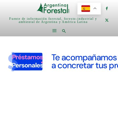
Fuente de información forestal, foresto-industrial y
ambiental de Argentina y América Latina