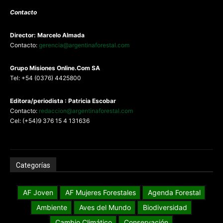
Contacto
Director: Marcelo Almada
Contacto:
gerencia@argentinaforestal.com
G
rupo Misiones
Online.Com
SA
Tel: +54 (0376) 4425800
Editora/periodista : Patricia Escobar
Contacto:
redaccion@argentinaforestal.com
Cel: (+54)9 376 15 4 131636
Categorías
AF Joven
AF Mujeres Forestales
Agenda Forestal
Ambiente
Aves del Mundo
Biodiversidad
Cambio Climático
Conservación