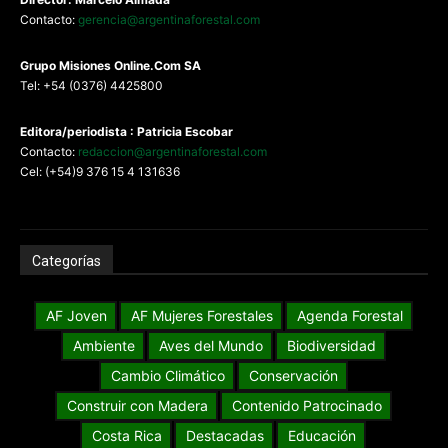
Contacto:
gerencia@argentinaforestal.com
G
rupo Misiones
Online.Com
SA
Tel: +54 (0376) 4425800
Editora/periodista : Patricia Escobar
Contacto:
redaccion@argentinaforestal.com
Cel: (+54)9 376 15 4 131636
Categorías
AF Joven
AF Mujeres Forestales
Agenda Forestal
Ambiente
Aves del Mundo
Biodiversidad
Cambio Climático
Conservación
Construir con Madera
Contenido Patrocinado
Costa Rica
Destacadas
Educación