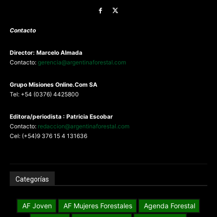
Contacto
Director: Marcelo Almada
Contacto:
gerencia@argentinaforestal.com
G
rupo Misiones
Online.Com
SA
Tel: +54 (0376) 4425800
Editora/periodista : Patricia Escobar
Contacto:
redaccion@argentinaforestal.com
Cel: (+54)9 376 15 4 131636
Categorías
AF Joven
AF Mujeres Forestales
Agenda Forestal