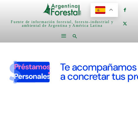
Fuente de información forestal, foresto-industrial y
ambiental de Argentina y América Latina