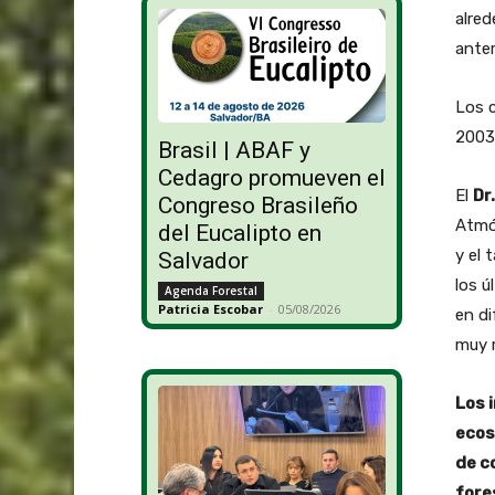
alred
anter
Los c
2003
Brasil | ABAF y
Cedagro promueven el
El
Dr
Congreso Brasileño
Atmós
del Eucalipto en
y el
Salvador
los 
Agenda Forestal
Patricia Escobar
-
05/08/2026
en di
muy r
Los 
ecos
de c
fore