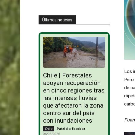
Últimas noticias
Los i
Chile | Forestales
Pero 
apoyan recuperación
de ca
en cinco regiones tras
rápid
las intensas lluvias
carbo
que afectaron la zona
centro sur del país
con inundaciones
Fuen
Patricia Escobar
-
Chile
06/08/2026