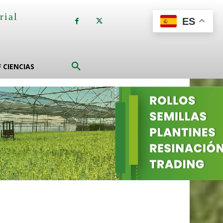
rial
ES
a
F CIENCIAS