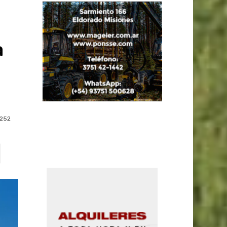
a
252