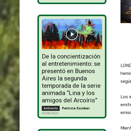
De la concientización
al entretenimiento: se
LOND
presentó en Buenos
hemis
Aires la segunda
según
temporada de la serie
animada “Lina y los
Los 
amigos del Arcoíris”
emit
Patricia Escobar
-
Ambiente
emis
06/08/2026
Mient