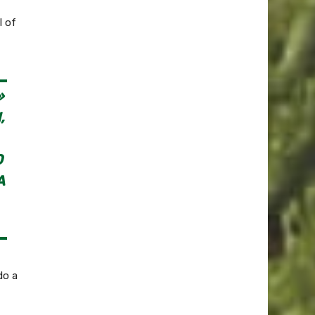
l of
»
,
O
A
do a