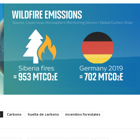
S
Carbono
huella de carbono
incendios forestales