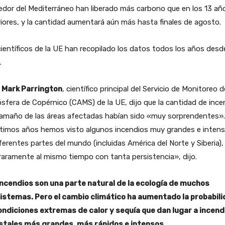
edor del Mediterráneo han liberado más carbono que en los 13 añ
iores, y la cantidad aumentará aún más hasta finales de agosto.
ientíficos de la UE han recopilado los datos todos los años desd
.
. Mark Parrington
, científico principal del Servicio de Monitoreo d
fera de Copérnico (CAMS) de la UE, dijo que la cantidad de ince
 tamaño de las áreas afectadas habían sido «muy sorprendentes»
últimos años hemos visto algunos incendios muy grandes e inten
ferentes partes del mundo (incluidas América del Norte y Siberia),
aramente al mismo tiempo con tanta persistencia», dijo.
incendios son una parte natural de la ecología de muchos
istemas. Pero el cambio climático ha aumentado la probabil
ondiciones extremas de calor y sequía que dan lugar a incend
stales más grandes, más rápidos e intensos.