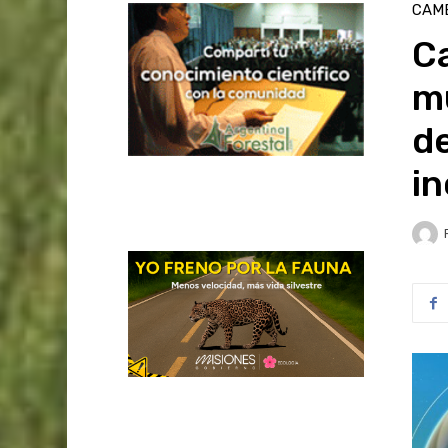
CAMB
Ca
m
de
in