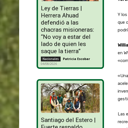
Ley de Tierras |
Y lo
Herrera Ahuad
defendió a las
que c
chacras misioneras:
podrí
“No voy a estar del
lado de quien les
Will
saque la tierra”
en WW
Patricia Escobar
-
Nacionales
«com
04/08/2026
«Una
acele
inver
gesti
Las e
Santiago del Estero |
recre
Fuerte respaldo