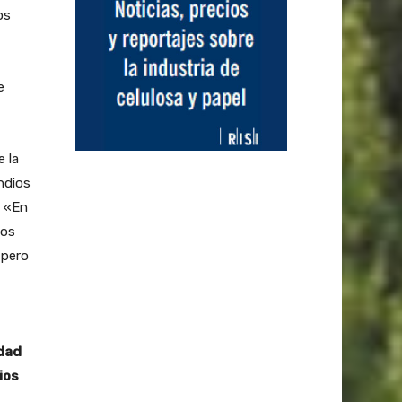
os
e
e la
ndios
. «En
sos
 pero
idad
ios