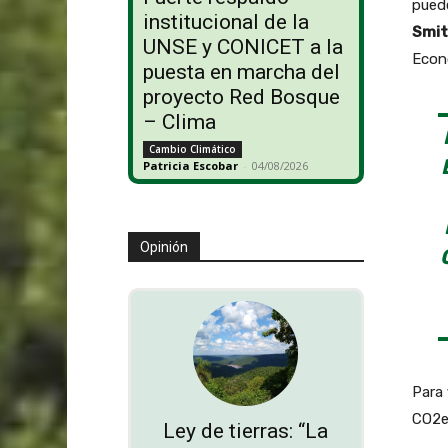
pued
institucional de la
Smit
UNSE y CONICET a la
Econ
puesta en marcha del
proyecto Red Bosque
– Clima
Cambio Climático
Patricia Escobar
-
04/08/2026
Opinión
Para 
CO2e.
Ley de tierras: “La