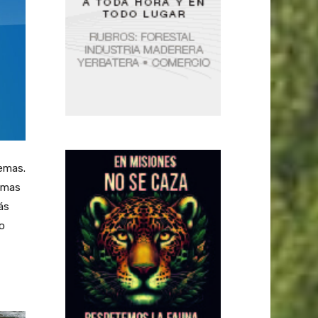
temas.
remas
ás
do