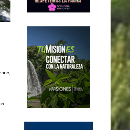
bono,
as