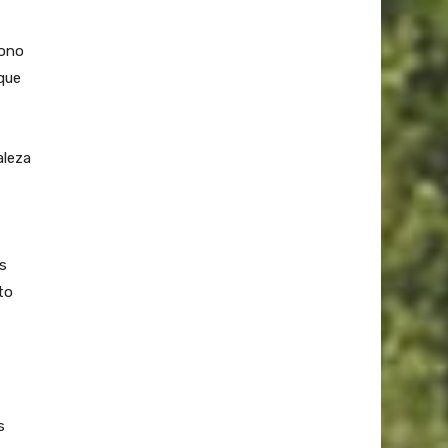
bono
 que
aleza
s
to
s