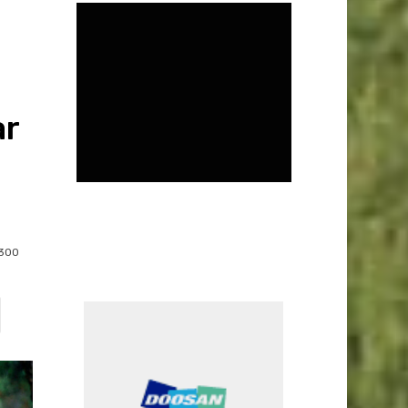
ar
300