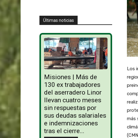
Últimas noticias
Los i
Misiones | Más de
regio
130 ex trabajadores
prein
del aserradero Linor
compr
llevan cuatro meses
reali
sin respuestas por
prote
sus deudas salariales
más 
e indemnizaciones
climá
tras el cierre...
(CMN