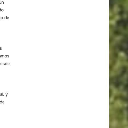
un
do
jo de
s
camos
desde
l, y
 de