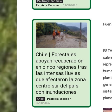
Política y Economía
Patricia Escobar
-
07/08/2026
Fuen
ESTAD
Chile | Forestales
calen
apoyan recuperación
repre
en cinco regiones tras
human
las intensas lluvias
plant
que afectaron la zona
gener
centro sur del país
siste
con inundaciones
plane
Patricia Escobar
-
Chile
06/08/2026