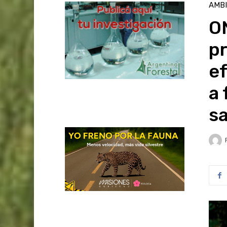
AMB
O
p
ef
a 
s