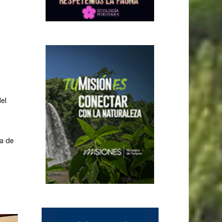
el
ia de