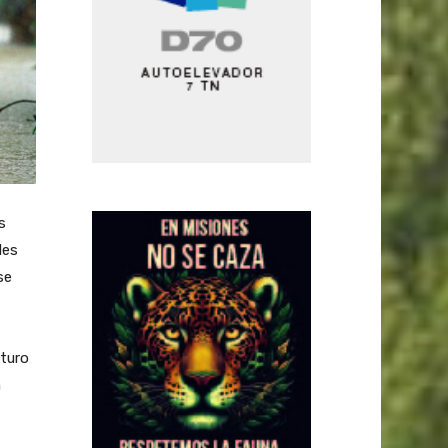
s
les
se
uturo
n