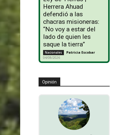
Herrera Ahuad
defendió a las
chacras misioneras:
“No voy a estar del
lado de quien les
saque la tierra”
Patricia Escobar
-
Nacionales
04/08/2026
Opinión