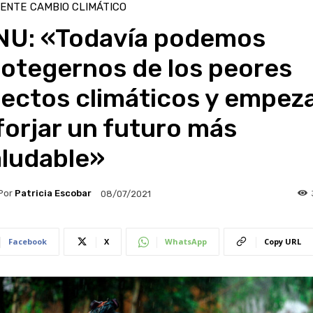
IENTE
CAMBIO CLIMÁTICO
NU: «Todavía podemos
rotegernos de los peores
ectos climáticos y empez
forjar un futuro más
aludable»
Por
Patricia Escobar
08/07/2021
Facebook
X
WhatsApp
Copy URL