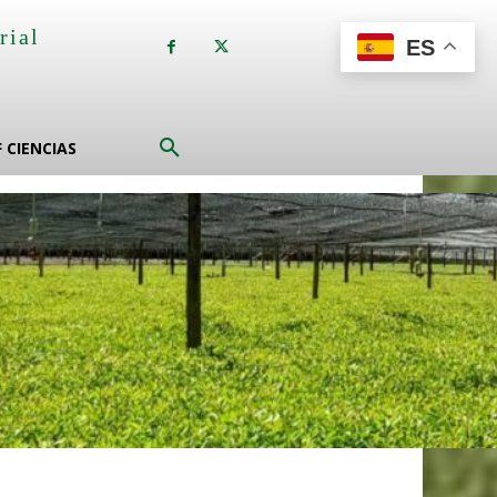
rial
ES
a
F CIENCIAS