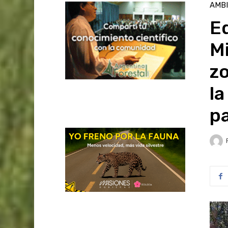
AMB
E
Mi
zo
l
p