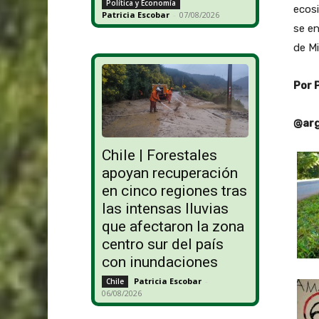
Política y Economía
ecosi
Patricia Escobar
-
07/08/2026
se en
de Mi
Por 
@arg
Chile | Forestales
apoyan recuperación
en cinco regiones tras
las intensas lluvias
que afectaron la zona
centro sur del país
con inundaciones
Patricia Escobar
-
Chile
06/08/2026