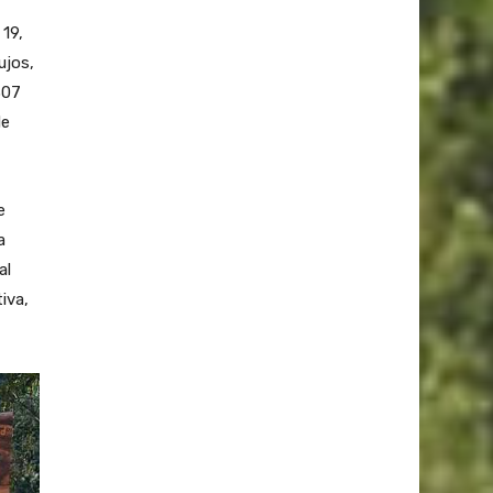
19,
ujos,
307
de
e
a
al
iva,