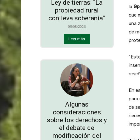
Ley de tierras: “La
la
Gp
propiedad rural
que m
conlleva soberanía”
una z
05/08/2026
de ma
Leer más
prote
“Este
insen
reseñ
En e
para 
Algunas
de se
consideraciones
neces
sobre los derechos y
impor
el debate de
modificación del