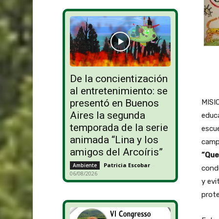
De la concientización
al entretenimiento: se
presentó en Buenos
MISIO
Aires la segunda
educa
temporada de la serie
escue
animada “Lina y los
campa
amigos del Arcoíris”
“Que
Patricia Escobar
-
Ambiente
condu
06/08/2026
y evi
prote