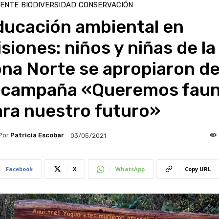
IENTE
BIODIVERSIDAD
CONSERVACIÓN
ducación ambiental en
siones: niños y niñas de la
na Norte se apropiaron d
a campaña «Queremos fau
ara nuestro futuro»
Por
Patricia Escobar
03/05/2021
Facebook
X
WhatsApp
Copy URL