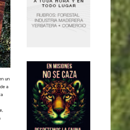
en un
nde a
ta
e,
n