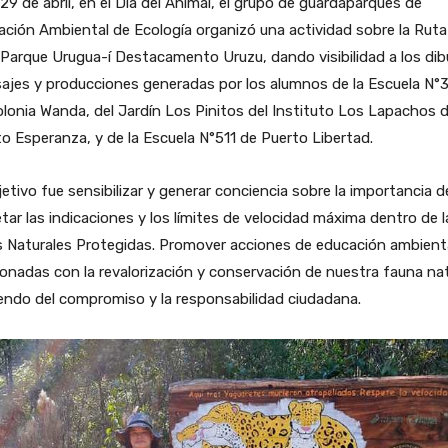
29 de abril, en el Día del Animal, el grupo de guardaparques de
ción Ambiental de Ecología organizó una actividad sobre la Ruta 
 Parque Urugua-í Destacamento Uruzu, dando visibilidad a los dib
ajes y producciones generadas por los alumnos de la Escuela N°
lonia Wanda, del Jardín Los Pinitos del Instituto Los Lapachos 
o Esperanza, y de la Escuela N°511 de Puerto Libertad.
jetivo fue sensibilizar y generar conciencia sobre la importancia d
tar las indicaciones y los límites de velocidad máxima dentro de l
s Naturales Protegidas. Promover acciones de educación ambient
ionadas con la revalorización y conservación de nuestra fauna nat
endo del compromiso y la responsabilidad ciudadana.