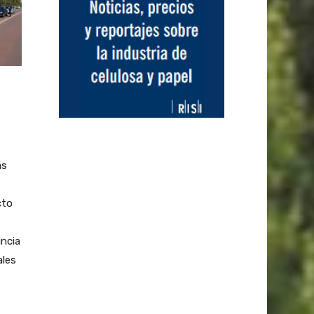
ás
cto
incia
ales