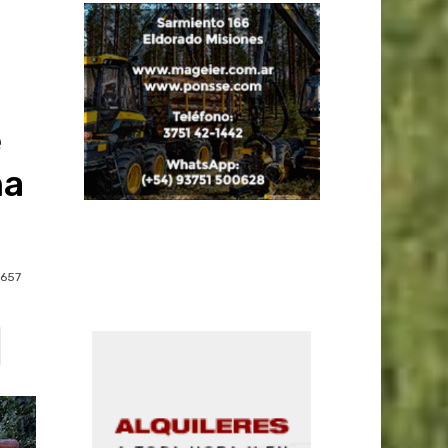
e
na
657