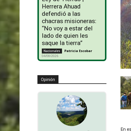
Herrera Ahuad
defendió a las
chacras misioneras:
“No voy a estar del
lado de quien les
saque la tierra”
Patricia Escobar
-
Nacionales
04/08/2026
Opinión
En es