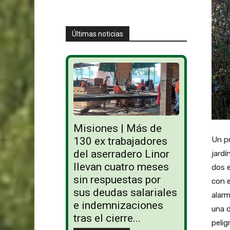
Últimas noticias
Misiones | Más de
Un pr
130 ex trabajadores
del aserradero Linor
jardí
llevan cuatro meses
dos e
sin respuestas por
con e
sus deudas salariales
alarm
e indemnizaciones
una d
tras el cierre...
pelig