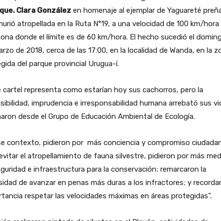
que. Clara González
en homenaje al ejemplar de Yaguareté preñ
urió atropellada en la Ruta N°19, a una velocidad de 100 km/hora
ona donde el límite es de 60 km/hora. El hecho sucedió el domin
rzo de 2018, cerca de las 17:00, en la localidad de Wanda, en la z
gida del parque provincial Urugua-í.
 cartel representa como estarían hoy sus cachorros, pero la
sibilidad, imprudencia e irresponsabilidad humana arrebató sus vi
aron desde el Grupo de Educación Ambiental de Ecología.
se contexto, pidieron por más conciencia y compromiso ciudada
evitar el atropellamiento de fauna silvestre, pidieron por más me
guridad e infraestructura para la conservación; remarcaron la
idad de avanzar en penas más duras a los infractores; y recordar
tancia respetar las velocidades máximas en áreas protegidas”.