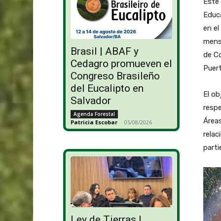
Este 
Educa
en el
mens
Brasil | ABAF y
de Co
Cedagro promueven el
Puert
Congreso Brasileño
del Eucalipto en
El ob
Salvador
respe
Agenda Forestal
Área
Patricia Escobar
-
05/08/2026
relac
parti
Ley de Tierras |