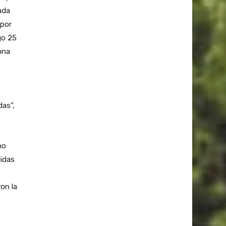
ada
 por
go 25
ona
das”,
no
didas
on la