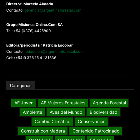
Director: Marcelo Almada
Contacto:
gerencia@argentinaforestal.com
G
rupo Misiones
Online.Com
SA
Tel: +54 (0376) 4425800
Editora/periodista : Patricia Escobar
Contacto:
redaccion@argentinaforestal.com
Cel: (+54)9 376 15 4 131636
Categorías
AF Joven
AF Mujeres Forestales
Agenda Forestal
Ambiente
Aves del Mundo
Biodiversidad
Cambio Climático
Conservación
Construir con Madera
Contenido Patrocinado