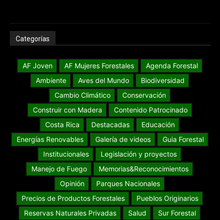
Categorías
AF Joven
AF Mujeres Forestales
Agenda Forestal
Ambiente
Aves del Mundo
Biodiversidad
Cambio Climático
Conservación
Construir con Madera
Contenido Patrocinado
Costa Rica
Destacadas
Educación
Energías Renovables
Galería de videos
Guia Forestal
Institucionales
Legislación y proyectos
Manejo de Fuego
Memorias&Reconocimientos
Opinión
Parques Nacionales
Precios de Productos Forestales
Pueblos Originarios
Reservas Naturales Privadas
Salud
Sur Forestal