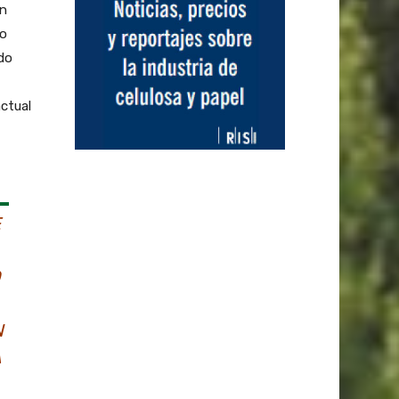
un
go
do
actual
E
O
N
A