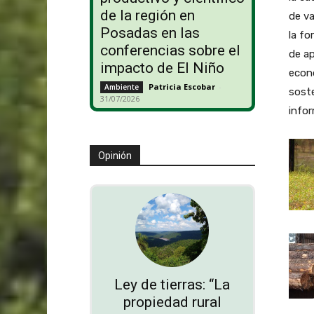
de la región en
de va
Posadas en las
la fo
conferencias sobre el
de ap
impacto de El Niño
econ
Patricia Escobar
-
Ambiente
soste
31/07/2026
info
Opinión
Ley de tierras: “La
propiedad rural