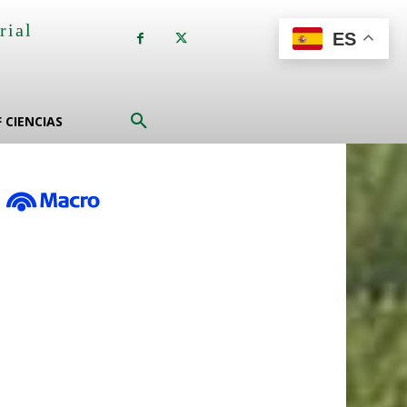
rial
ES
a
F CIENCIAS