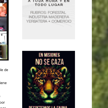
le de
iene
s
por