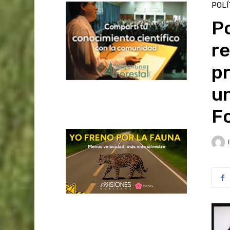
POLÍ
Po
re
pr
un
Fo