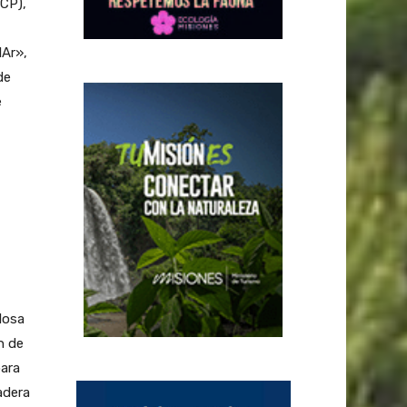
FCP),
IAr»,
de
e
losa
n de
ara
adera