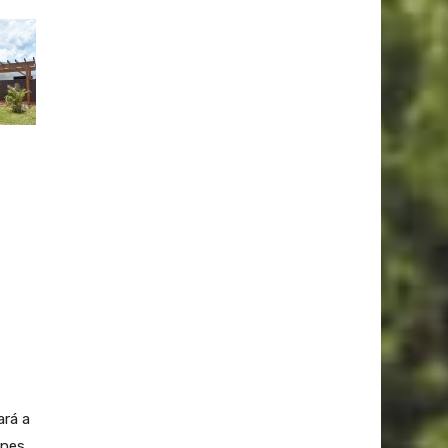
ará a
ones