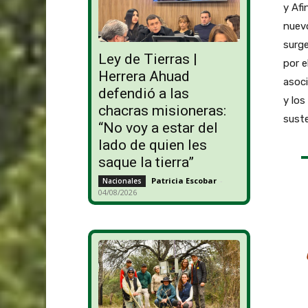
y Afi
nuevo
surge
Ley de Tierras |
por e
Herrera Ahuad
asoci
defendió a las
y los
chacras misioneras:
suste
“No voy a estar del
lado de quien les
saque la tierra”
Patricia Escobar
-
Nacionales
04/08/2026