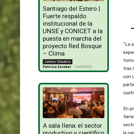
Santiago del Estero |
Fuerte respaldo
institucional de la
UNSE y CONICET a la
puesta en marcha del
“La a
proyecto Red Bosque
exper
– Clima
form
Cambio Climático
Patricia Escobar
-
04/08/2026
tras 
con u
parti
cuatr
En pr
tiene
secto
A sala llena: el sector
productivo y científico
la ca