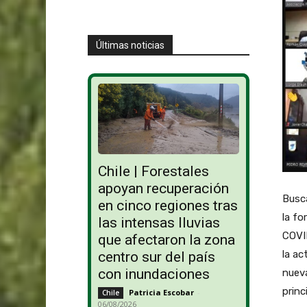
Últimas noticias
Chile | Forestales
apoyan recuperación
Busca
en cinco regiones tras
la fo
las intensas lluvias
COVID
que afectaron la zona
la ac
centro sur del país
con inundaciones
nueva
princ
Patricia Escobar
-
Chile
06/08/2026