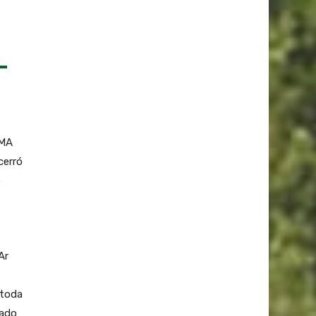
IMA
cerró
e
Ar
 toda
gado