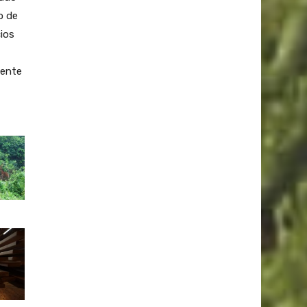
o de
cios
mente