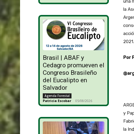
una m
la As
Argen
cons
acció
2021.
Brasil | ABAF y
Por 
Cedagro promueven el
Congreso Brasileño
@arg
del Eucalipto en
Salvador
Agenda Forestal
Patricia Escobar
-
05/08/2026
ARGE
y Pap
Fabr
la In