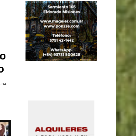
jo
o
504