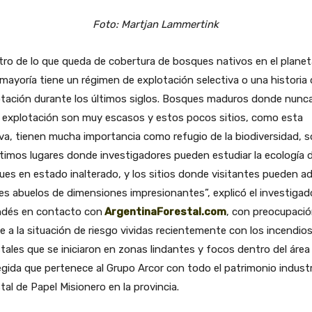
Foto: Martjan Lammertink
ro de lo que queda de cobertura de bosques nativos en el planeta
mayoría tiene un régimen de explotación selectiva o una historia
otación durante los últimos siglos. Bosques maduros donde nunc
 explotación son muy escasos y estos pocos sitios, como esta
va, tienen mucha importancia como refugio de la biodiversidad, 
ltimos lugares donde investigadores pueden estudiar la ecología 
es en estado inalterado, y los sitios donde visitantes pueden ad
es abuelos de dimensiones impresionantes”, explicó el investigad
ndés en contacto con
ArgentinaForestal.com
, con preocupaci
e a la situación de riesgo vividas recientemente con los incendio
tales que se iniciaron en zonas lindantes y focos dentro del área
gida que pertenece al Grupo Arcor con todo el patrimonio industr
tal de Papel Misionero en la provincia.