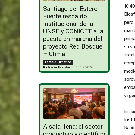
10.40
Santiago del Estero |
Biosf
Fuerte respaldo
pero 
institucional de la
UNSE y CONICET a la
manti
puesta en marcha del
prima
proyecto Red Bosque
su va
– Clima
total
Cambio Climático
compa
Patricia Escobar
-
04/08/2026
medid
aprov
emba
virge
En la
Insti
A sala llena: el sector
Nacio
productivo y científico