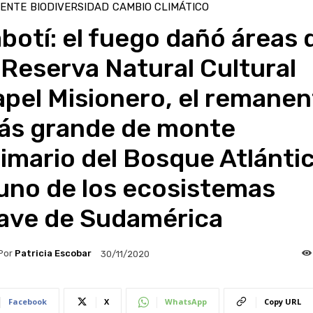
IENTE
BIODIVERSIDAD
CAMBIO CLIMÁTICO
botí: el fuego dañó áreas 
 Reserva Natural Cultural
pel Misionero, el remanen
ás grande de monte
imario del Bosque Atlánti
uno de los ecosistemas
lave de Sudamérica
Por
Patricia Escobar
30/11/2020
Facebook
X
WhatsApp
Copy URL