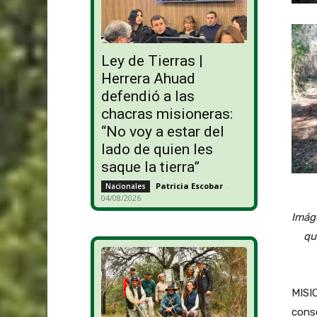
Ley de Tierras |
Herrera Ahuad
defendió a las
chacras misioneras:
“No voy a estar del
lado de quien les
saque la tierra”
Patricia Escobar
-
Nacionales
04/08/2026
Imág
qu
MISIO
conse