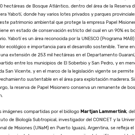
0 hectáreas de Bosque Atlántico, dentro del área de la Reserva d
era Yabotí, donde hay varios lotes privados y parques provinciale
este patrimonio ambiental que protege la empresa Papel Misione
ene en estado de conservación estricto del cual en un 90% es b
rio. Yabotí es un área reconocida por la UNESCO (Programa MAB)
lor ecológico e importancia para el desarrollo sostenible. Tiene en
 una extensión de 253 mil hectáreas en el Departamento Guaraní
rtido entre los municipios de El Soberbio y San Pedro, y en men
a San Vicente, y en el marco de la legislación vigente se permite 
echamiento sustentable en el área para explotación maderera. S
rgo, la reserva de Papel Misionero conserva un remanente de bo
n.
s imágenes compartidas por el biólogo
Martjan Lammertink
, del
tuto de Biología Subtropical, investigador del CONICET y la Unive
nal de Misiones (UNaM) en Puerto Iguazú, Argentina, se refleja el