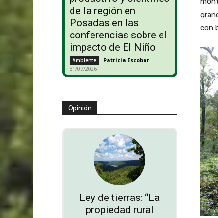
monte
de la región en
grand
Posadas en las
con 
conferencias sobre el
impacto de El Niño
Patricia Escobar
-
Ambiente
31/07/2026
Opinión
Ley de tierras: “La
propiedad rural