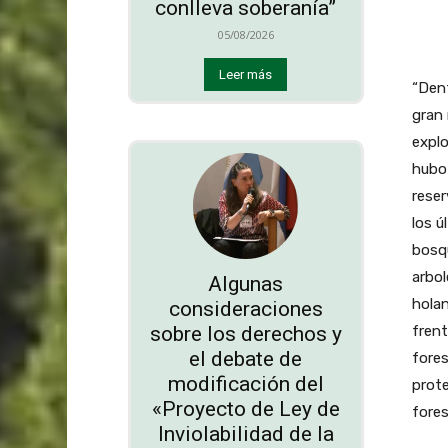
conlleva soberanía”
05/08/2026
Leer más
“Dent
gran 
expl
hubo
reser
los ú
bosqu
arbol
Algunas
hola
consideraciones
sobre los derechos y
frent
el debate de
fores
modificación del
prote
«Proyecto de Ley de
fores
Inviolabilidad de la