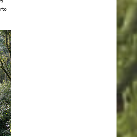
es
erto