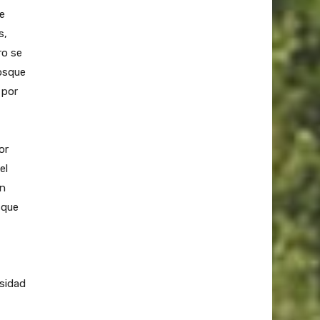
e
s,
ro se
osque
 por
,
or
el
in
sque
rsidad