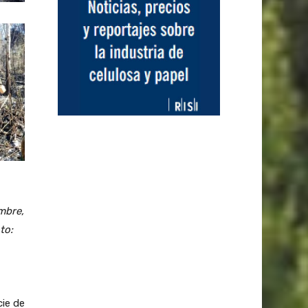
mbre,
to:
cie de