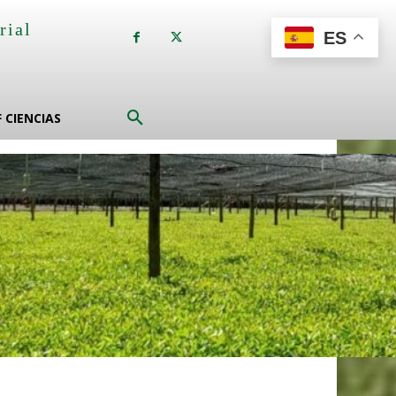
rial
ES
a
F CIENCIAS