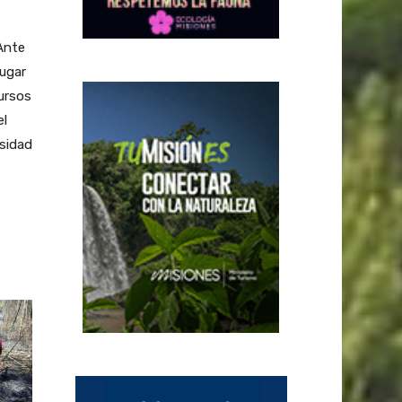
Ante
lugar
ursos
l
rsidad