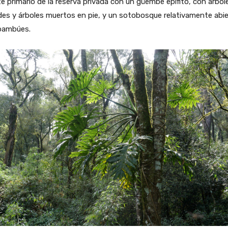
 primario de la reserva privada con un güembé epifito, con árbol
es y árboles muertos en pie, y un sotobosque relativamente abi
bambúes.