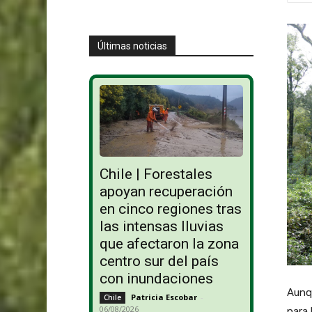
Últimas noticias
Chile | Forestales
apoyan recuperación
en cinco regiones tras
las intensas lluvias
que afectaron la zona
centro sur del país
con inundaciones
Aunqu
Patricia Escobar
-
Chile
06/08/2026
para 