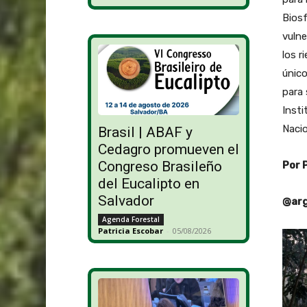
Bios
vulne
los r
único
para 
Insti
Nacio
Brasil | ABAF y
Cedagro promueven el
Congreso Brasileño
Por 
del Eucalipto en
Salvador
@arg
Agenda Forestal
Patricia Escobar
-
05/08/2026