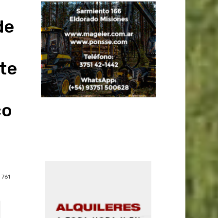
de
te
co
761