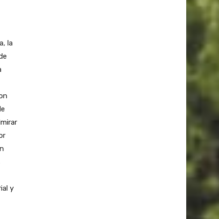
, la
 de
a
son
de
mirar
or
ón
s
ial y