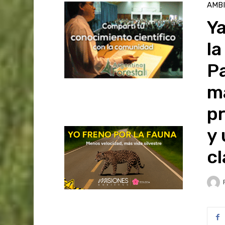
AMB
Ya
la
Pa
m
pr
y 
c