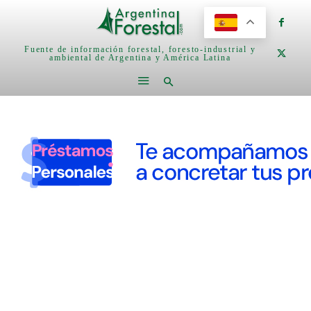
Fuente de información forestal, foresto-industrial y
ambiental de Argentina y América Latina