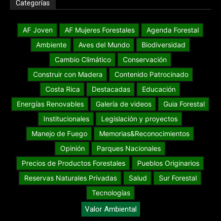
Categorías
AF Joven
AF Mujeres Forestales
Agenda Forestal
Ambiente
Aves del Mundo
Biodiversidad
Cambio Climático
Conservación
Construir con Madera
Contenido Patrocinado
Costa Rica
Destacadas
Educación
Energías Renovables
Galería de videos
Guia Forestal
Institucionales
Legislación y proyectos
Manejo de Fuego
Memorias&Reconocimientos
Opinión
Parques Nacionales
Precios de Productos Forestales
Pueblos Originarios
Reservas Naturales Privadas
Salud
Sur Forestal
Tecnologías
Valor Ambiental