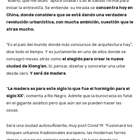
“Bueno, qué me dices” apura Guallart tras el saludo formal para
iniciar la entrevisTa. Se entiende: su mirada se
concentra hoy en
China, donde considera que se está dando una verdadera
revolución urbanística, con mucha ambición, cuestión que le
atrae mucho.
“Es el país del mundo donde más concursos de arquitectura hay”,
dice todo el tiempo. Y es justamente en uno de ellos donde se
consagró meses atrás como
el elegido para crear la nueva
ciudad de Xiong’an.
Sí, pensar, diseñar y concretar una urbe
desde cero.
Y será de madera
.
“
La madera es para este siglo lo que fue el hormigón para el
siglo XX
”, comenta a Río Negro. Admite que la burocracia es fatal
en el gigante asiático pero que aún así se pueden hacer las
cosas.
Será una ciudad autosuficiente, muy post Covid 19. “Fusionará los
bloques urbanos tradicionales europeos, las modernas torres
chinas y el paisaje agrícola productivo. Un lugar donde las