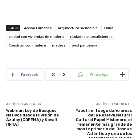
TAGS
Acción Climática
arquitectura sostenible
China
ciudad con viviendas de madera
ciudades autosuficientes
Construir con madera
madera
post pandemia
Facebook
X
WhatsApp
ARTÍCULO ANTERIOR
ARTÍCULO SIGUIENTE
Webinar: Ley de Bosques
Yabotí: el fuego dañó áreas
Nativos desde la visión de
de la Reserva Natural
Azulay (COFEMA) y Navall
Cultural Papel Misionero, el
(INTA)
remanente más grande de
monte primario del Bosque
Atlántico y uno de los