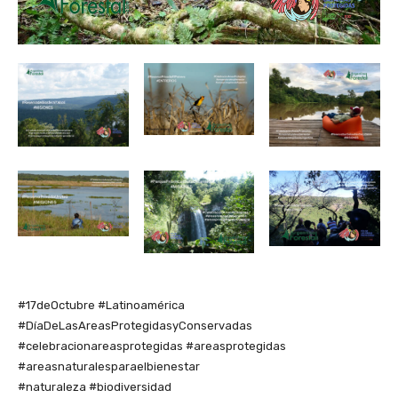
#17deOctubre
#Latinoamérica
#DíaDeLasAreasProtegidasyConservadas
#celebracionareasprotegidas
#areasprotegidas
#areasnaturalesparaelbienestar
#naturaleza
#biodiversidad