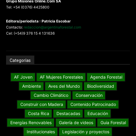
G
rupo Misiones
Online.Com
SA
Tel: +54 (0376) 4425800
Editora/periodista : Patricia Escobar
Contacto:
redaccion@argentinaforestal.com
Cel: (+54)9 376 15 4 131636
Categorías
AF Joven
AF Mujeres Forestales
Agenda Forestal
Ambiente
Aves del Mundo
Biodiversidad
Cambio Climático
Conservación
Construir con Madera
Contenido Patrocinado
Costa Rica
Destacadas
Educación
Energías Renovables
Galería de videos
Guia Forestal
Institucionales
Legislación y proyectos