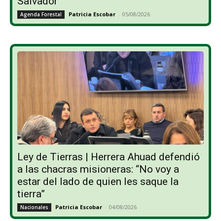
Salvador
Patricia Escobar
-
05/08/2026
Agenda Forestal
Ley de Tierras | Herrera Ahuad defendió
a las chacras misioneras: “No voy a
estar del lado de quien les saque la
tierra”
Patricia Escobar
-
04/08/2026
Nacionales