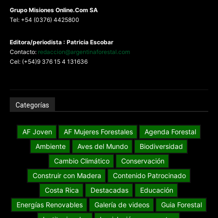
G
rupo Misiones
Online.Com
SA
Tel: +54 (0376) 4425800
Editora/periodista : Patricia Escobar
Contacto:
redaccion@argentinaforestal.com
Cel: (+54)9 376 15 4 131636
Categorías
AF Joven
AF Mujeres Forestales
Agenda Forestal
Ambiente
Aves del Mundo
Biodiversidad
Cambio Climático
Conservación
Construir con Madera
Contenido Patrocinado
Costa Rica
Destacadas
Educación
Energías Renovables
Galería de videos
Guia Forestal