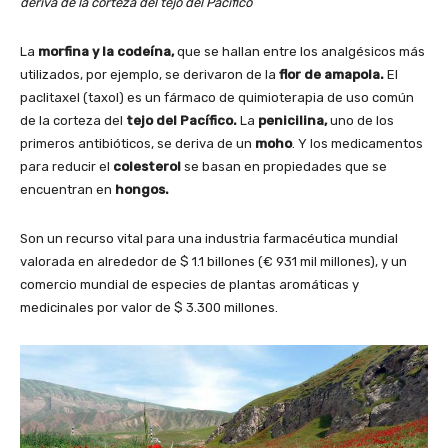
deriva de la corteza del tejo del Pacífico
La
morfina y la codeína,
que se hallan entre los analgésicos más
utilizados, por ejemplo, se derivaron de la
flor de amapola.
El
paclitaxel (taxol) es un fármaco de quimioterapia de uso común
de la corteza del
tejo del Pacífico.
La
penicilina,
uno de los
primeros antibióticos, se deriva de un
moho
. Y los medicamentos
para reducir el
colesterol
se basan en propiedades que se
encuentran en
hongos.
Son un recurso vital para una industria farmacéutica mundial
valorada en alrededor de $ 1.1 billones (€ 931 mil millones), y un
comercio mundial de especies de plantas aromáticas y
medicinales por valor de $ 3.300 millones.