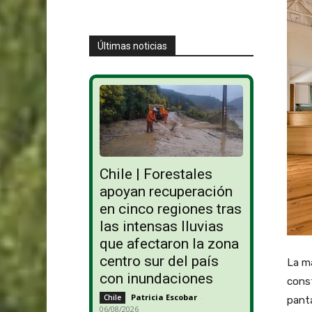
Últimas noticias
Chile | Forestales
apoyan recuperación
en cinco regiones tras
las intensas lluvias
que afectaron la zona
centro sur del país
La ma
con inundaciones
const
Patricia Escobar
-
Chile
panta
06/08/2026