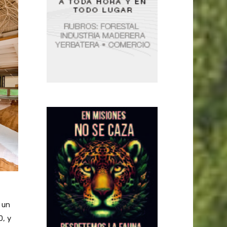
 un
0, y