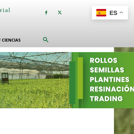
rial
ES
a
F CIENCIAS