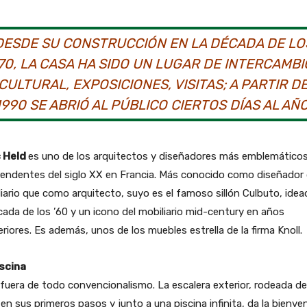
DESDE SU CONSTRUCCIÓN EN LA DÉCADA DE LO
‘70, LA CASA HA SIDO UN LUGAR DE INTERCAMBI
CULTURAL, EXPOSICIONES, VISITAS; A PARTIR D
1990 SE ABRIÓ AL PÚBLICO CIERTOS DÍAS AL AÑO
 Held
es uno de los arquitectos y diseñadores más emblemáticos
rendentes del siglo XX en Francia. Más conocido como diseñador
iario que como arquitecto, suyo es el famoso sillón Culbuto, ide
cada de los ’60 y un icono del mobiliario mid-century en años
riores. Es además, unos de los muebles estrella de la firma Knoll.
iscina
fuera de todo convencionalismo. La escalera exterior, rodeada de
en sus primeros pasos y junto a una piscina infinita, da la bienve