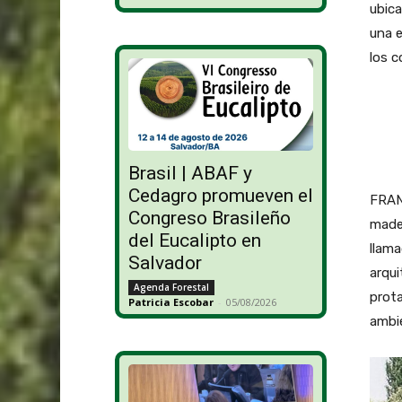
ubica
una e
los c
Brasil | ABAF y
Cedagro promueven el
FRAN
Congreso Brasileño
mader
del Eucalipto en
llama
Salvador
arqui
Agenda Forestal
prota
Patricia Escobar
-
05/08/2026
ambi