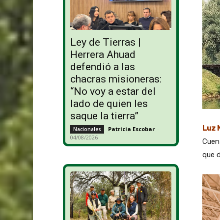
Ley de Tierras |
Herrera Ahuad
defendió a las
chacras misioneras:
“No voy a estar del
lado de quien les
saque la tierra”
Luz 
Patricia Escobar
-
Nacionales
04/08/2026
Cuent
que d