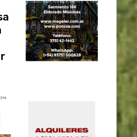
sa
a
r
314