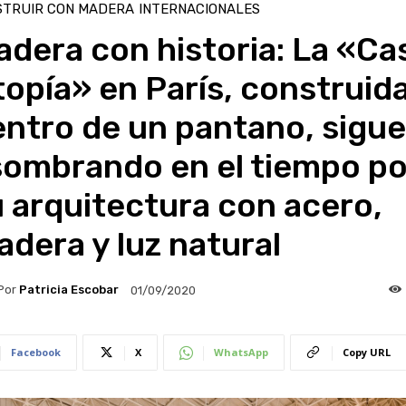
STRUIR CON MADERA
INTERNACIONALES
dera con historia: La «Ca
opía» en París, construid
ntro de un pantano, sigue
sombrando en el tiempo po
 arquitectura con acero,
dera y luz natural
Por
Patricia Escobar
01/09/2020
Facebook
X
WhatsApp
Copy URL