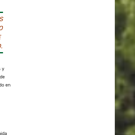
S
O
E
.
 y
 de
ado en
nida