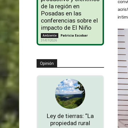
convi
de la región en
acri
Posadas en las
intim
conferencias sobre el
impacto de El Niño
Patricia Escobar
-
Ambiente
31/07/2026
Opinión
Ley de tierras: “La
propiedad rural