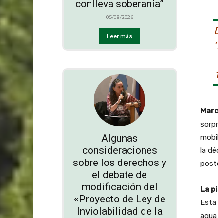
conlleva soberanía”
05/08/2026
Leer más
Marc
sorp
Algunas
mobil
consideraciones
la dé
sobre los derechos y
poste
el debate de
modificación del
La p
«Proyecto de Ley de
Está 
Inviolabilidad de la
agua 