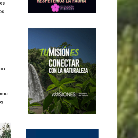
 es
os
con
como
os