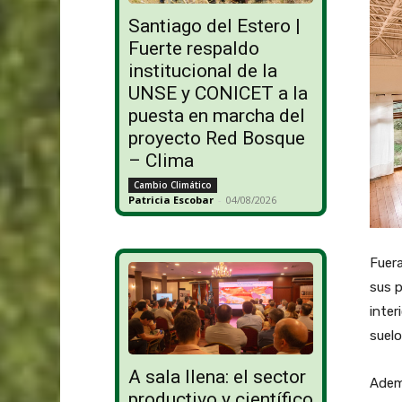
Santiago del Estero |
Fuerte respaldo
institucional de la
UNSE y CONICET a la
puesta en marcha del
proyecto Red Bosque
– Clima
Cambio Climático
Patricia Escobar
-
04/08/2026
Fuera
sus p
inter
suelo
A sala llena: el sector
Adem
productivo y científico