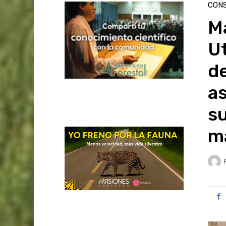
CON
Ma
Ut
de
a
su
ma