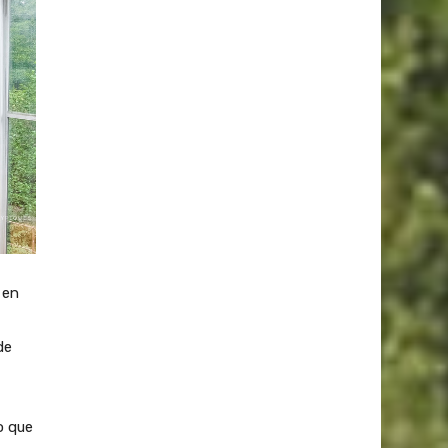
 en
de
o que