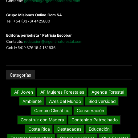
Contacto:
gerencia@argentinaforestal.com
G
rupo Misiones
Online.Com
SA
Tel: +54 (0376) 4425800
Editora/periodista : Patricia Escobar
Contacto:
redaccion@argentinaforestal.com
Cel: (+54)9 376 15 4 131636
Categorías
AF Joven
AF Mujeres Forestales
Agenda Forestal
Ambiente
Aves del Mundo
Biodiversidad
Cambio Climático
Conservación
Construir con Madera
Contenido Patrocinado
Costa Rica
Destacadas
Educación