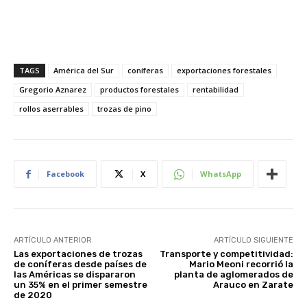
TAGS
América del Sur
coníferas
exportaciones forestales
Gregorio Aznarez
productos forestales
rentabilidad
rollos aserrables
trozas de pino
Facebook
X
WhatsApp
ARTÍCULO ANTERIOR
ARTÍCULO SIGUIENTE
Las exportaciones de trozas
Transporte y competitividad:
de coníferas desde países de
Mario Meoni recorrió la
las Américas se dispararon
planta de aglomerados de
un 35% en el primer semestre
Arauco en Zarate
de 2020