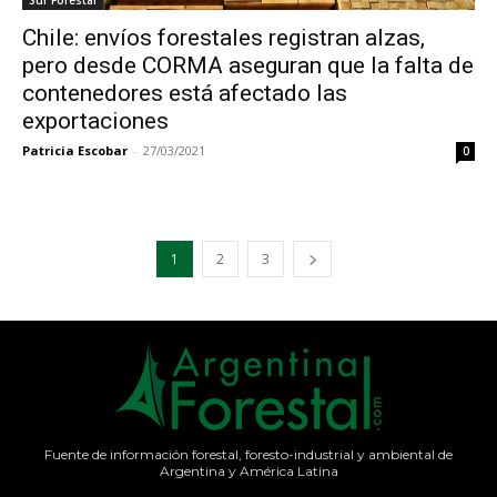
Sur Forestal
Chile: envíos forestales registran alzas,
pero desde CORMA aseguran que la falta de
contenedores está afectado las
exportaciones
Patricia Escobar
-
27/03/2021
0
1
2
3
Fuente de información forestal, foresto-industrial y ambiental de
Argentina y América Latina