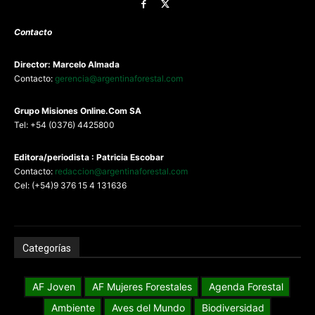
Contacto
Director: Marcelo Almada
Contacto:
gerencia@argentinaforestal.com
G
rupo Misiones
Online.Com
SA
Tel: +54 (0376) 4425800
Editora/periodista : Patricia Escobar
Contacto:
redaccion@argentinaforestal.com
Cel: (+54)9 376 15 4 131636
Categorías
AF Joven
AF Mujeres Forestales
Agenda Forestal
Ambiente
Aves del Mundo
Biodiversidad